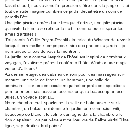
faisait chaud, nous avions l'impression d'être dans la jungle... J'ai
tout de suite imaginé combien ce jardin devait être un coin de
paradis l'été...
Une jolie piscine ornée d'une fresque d'artiste, une jolie piscine
qui invite la lune a se refléter la nuit... comme pour inspirer les
âmes d'artistes !
J'ai promis à Odile Payen-Redolfi directrice du Windsor de revenir
lorsqu'il fera meilleur temps pour faire des photos du jardin... je
ne manquerai pas de vous le montrer...
Le jardin, tout comme l'esprit de l'hôtel est inspiré de nombreux
voyages, l'exotisme présent confère à l'hôtel Windsor une magie
venue d'ailleurs !
Au dernier étage, des cabines de soin pour des massages sur-
mesure, une salle de fitness, un hamman, une salle de
séminaire... certes des escaliers qui hébergent des expositions
permanentes mais aussi un ascenseur qui a beaucoup amusé
Jules, un voyage spatial...
Notre chambre était spacieuse, la salle de bain ouverte sur la
chambre, un balcon qui domine le jardin, une connexion wifi,
beaucoup de blanc... le calme qui règne dans la chambre a le
don d'apaiser... ou peut-être est ce l'oeuvre de Felice Varini "Une
ligne, sept droites, huit points" !