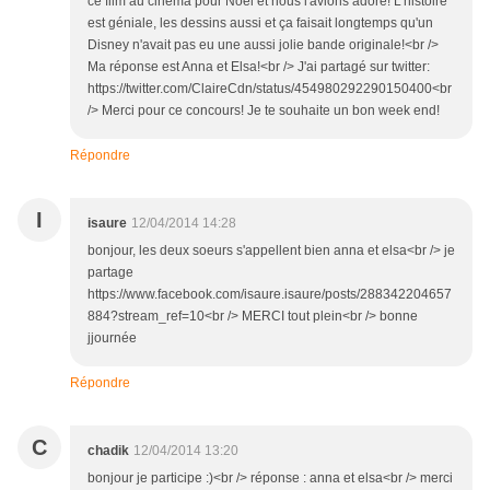
ce film au cinéma pour Noël et nous l'avions adoré! L'histoire
est géniale, les dessins aussi et ça faisait longtemps qu'un
Disney n'avait pas eu une aussi jolie bande originale!<br />
Ma réponse est Anna et Elsa!<br /> J'ai partagé sur twitter:
https://twitter.com/ClaireCdn/status/454980292290150400<br
/> Merci pour ce concours! Je te souhaite un bon week end!
Répondre
I
isaure
12/04/2014 14:28
bonjour, les deux soeurs s'appellent bien anna et elsa<br /> je
partage
https://www.facebook.com/isaure.isaure/posts/288342204657
884?stream_ref=10<br /> MERCI tout plein<br /> bonne
jjournée
Répondre
C
chadik
12/04/2014 13:20
bonjour je participe :)<br /> réponse : anna et elsa<br /> merci