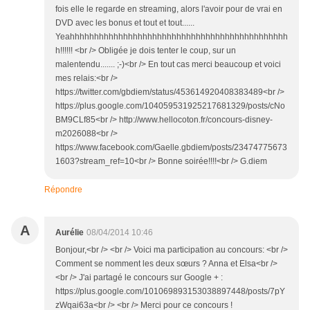
fois elle le regarde en streaming, alors l'avoir pour de vrai en
DVD avec les bonus et tout et tout......
Yeahhhhhhhhhhhhhhhhhhhhhhhhhhhhhhhhhhhhhhhhhhhhh
h!!!!!! <br /> Obligée je dois tenter le coup, sur un
malentendu....... ;-)<br /> En tout cas merci beaucoup et voici
mes relais:<br />
https://twitter.com/gbdiem/status/453614920408383489<br />
https://plus.google.com/104059531925217681329/posts/cNo
BM9CLf85<br /> http://www.hellocoton.fr/concours-disney-
m2026088<br />
https://www.facebook.com/Gaelle.gbdiem/posts/23474775673
1603?stream_ref=10<br /> Bonne soirée!!!!<br /> G.diem
Répondre
A
Aurélie
08/04/2014 10:46
Bonjour,<br /> <br /> Voici ma participation au concours: <br />
Comment se nomment les deux sœurs ? Anna et Elsa<br />
<br /> J'ai partagé le concours sur Google + :
https://plus.google.com/101069893153038897448/posts/7pY
zWqai63a<br /> <br /> Merci pour ce concours !