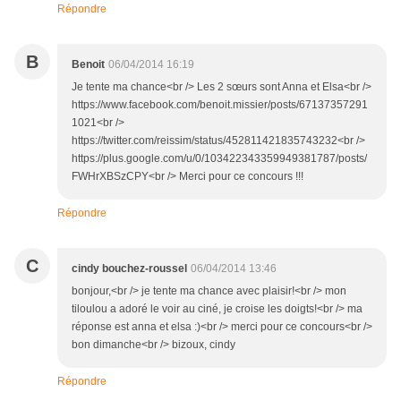
Répondre
B
Benoit
06/04/2014 16:19
Je tente ma chance<br /> Les 2 sœurs sont Anna et Elsa<br />
https://www.facebook.com/benoit.missier/posts/67137357291
1021<br />
https://twitter.com/reissim/status/452811421835743232<br />
https://plus.google.com/u/0/103422343359949381787/posts/
FWHrXBSzCPY<br /> Merci pour ce concours !!!
Répondre
C
cindy bouchez-roussel
06/04/2014 13:46
bonjour,<br /> je tente ma chance avec plaisir!<br /> mon
tiloulou a adoré le voir au ciné, je croise les doigts!<br /> ma
réponse est anna et elsa :)<br /> merci pour ce concours<br />
bon dimanche<br /> bizoux, cindy
Répondre