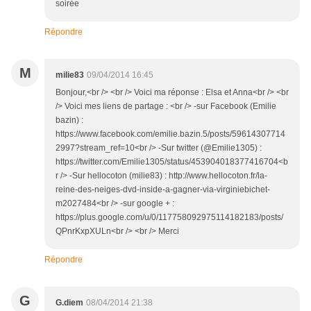
soirée
Répondre
M
milie83
09/04/2014 16:45
Bonjour,<br /> <br /> Voici ma réponse : Elsa et Anna<br /> <br
/> Voici mes liens de partage : <br /> -sur Facebook (Emilie
bazin) :
https://www.facebook.com/emilie.bazin.5/posts/59614307714
2997?stream_ref=10<br /> -Sur twitter (@Emilie1305) :
https://twitter.com/Emilie1305/status/453904018377416704<b
r /> -Sur hellocoton (milie83) : http://www.hellocoton.fr/la-
reine-des-neiges-dvd-inside-a-gagner-via-virginiebichet-
m2027484<br /> -sur google + :
https://plus.google.com/u/0/117758092975114182183/posts/
QPnrKxpXULn<br /> <br /> Merci
Répondre
G
G.diem
08/04/2014 21:38