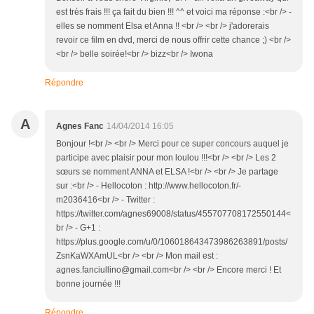
est très frais !!! ça fait du bien !!! ^^ et voici ma réponse :<br /> -
elles se nomment Elsa et Anna !! <br /> <br /> j'adorerais
revoir ce film en dvd, merci de nous offrir cette chance ;) <br />
<br /> belle soirée!<br /> bizz<br /> Iwona
Répondre
A
Agnes Fanc
14/04/2014 16:05
Bonjour !<br /> <br /> Merci pour ce super concours auquel je
participe avec plaisir pour mon loulou !!!<br /> <br /> Les 2
sœurs se nomment ANNA et ELSA !<br /> <br /> Je partage
sur :<br /> - Hellocoton : http://www.hellocoton.fr/-
m2036416<br /> - Twitter :
https://twitter.com/agnes69008/status/455707708172550144<
br /> - G+1 :
https://plus.google.com/u/0/106018643473986263891/posts/
ZsnKaWXAmUL<br /> <br /> Mon mail est :
agnes.fanciullino@gmail.com<br /> <br /> Encore merci ! Et
bonne journée !!!
Répondre