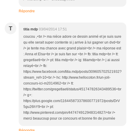
Répondre
T
titia mdp
03/04/2014 17:51
coucou ,<br /> ma nièce adore ce dessin animé et je suis sure
qu elle serait super contente si j arrive à lui gagner un dvd<br
/> je tente ma chance avec grand plaisir<br /> ma réponse est
: Anna et Elsa<br /> je suis fan sur <br /> fb: titia mdp<br /> tt:
gregetlaeti<br /> pt: titia mdp<br /> ig: titiamdp<br /> j ai aussi
relayé<br /> fb:
https://www.facebook.com/titia.mdp/posts/309605702521932?
stream_ref=10<br /> hc: http://www.hellocoton.fr/un-joli-
concours-ici-m2014962<br /> tt:
https://twitter.com/gregetlaeti/status/451747826343489536<br
/> g+:
https://plus.google.com/116445873378600771972/posts/DrV
5gu26hY9<br /> pt:
http://www.pinterest.com/pin/447474912948314827/<br />
merci beaucoup pour ce concours et bonne fin de journée
Répondre