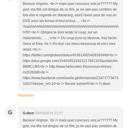
Bonsoir Virginie, <br /> mais quel concours vois je?????? My
god, ma fille est dingue de ce film, je ne sais pas combien de
fois elle le regarde en streaming, alors l'avoir pour de vrai en
DVD avec les bonus et tout et tout...... <br />
Yeahhhhhhhhhhhhhhhhhhhhhhhhhhhhhhhhhhhhhhhhhhhhh
h!!!!!! <br /> Obligée je dois tenter le coup, sur un
malentendu....... ;-)<br /> Du coup pour la réponse, trop facile:
Anna et Elsa.<br /> En tout cas merci beaucoup et voici mes
relais:<br />
https://twitter.com/gbdiem/status/453614920408383489<br />
https://plus.google.com/104059531925217681329/posts/cNo
BM9CLf85<br /> http://www.hellocoton.fr/concours-disney-
m2026088<br />
https://www.facebook.com/Gaelle.gbdiem/posts/23474775673
1603?stream_ref=10<br /> Bonne soirée!!!!<br /> G.diem
Répondre
G
G.diem
08/04/2014 21:37
Bonsoir Virginie, <br /> mais quel concours vois je?????? My
god, ma fille est dingue de ce film, je ne sais pas combien de