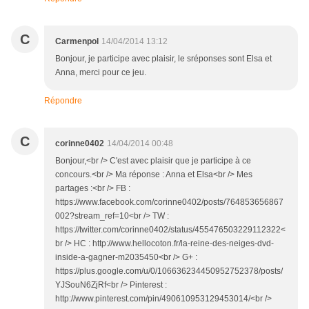
C
Carmenpol
14/04/2014 13:12
Bonjour, je participe avec plaisir, le sréponses sont Elsa et
Anna, merci pour ce jeu.
Répondre
C
corinne0402
14/04/2014 00:48
Bonjour,<br /> C'est avec plaisir que je participe à ce
concours.<br /> Ma réponse : Anna et Elsa<br /> Mes
partages :<br /> FB :
https://www.facebook.com/corinne0402/posts/764853656867
002?stream_ref=10<br /> TW :
https://twitter.com/corinne0402/status/455476503229112322<
br /> HC : http://www.hellocoton.fr/la-reine-des-neiges-dvd-
inside-a-gagner-m2035450<br /> G+ :
https://plus.google.com/u/0/106636234450952752378/posts/
YJSouN6ZjRf<br /> Pinterest :
http://www.pinterest.com/pin/490610953129453014/<br />