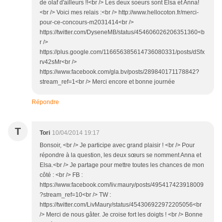
de olaf d'ailleurs !!<br /> Les deux soeurs sont Elsa et Anna!
<br /> Voici mes relais :<br /> http://www.hellocoton.fr/merci-
pour-ce-concours-m2031414<br />
https://twitter.com/DyseneMB/status/454606026206351360<b
r />
https://plus.google.com/116656385614736080331/posts/dSfx
rv42sMr<br />
https://www.facebook.com/gla.bv/posts/289840171178842?
stream_ref=1<br /> Merci encore et bonne journée
Répondre
T
Tori
10/04/2014 19:17
Bonsoir, <br /> Je participe avec grand plaisir ! <br /> Pour
répondre à la question, les deux sœurs se nomment Anna et
Elsa.<br /> Je partage pour mettre toutes les chances de mon
côté : <br /> FB :
https://www.facebook.com/liv.maury/posts/495417423918009
?stream_ref=10<br /> TW :
https://twitter.com/LivMaury/status/454306922972205056<br
/> Merci de nous gâter. Je croise fort les doigts ! <br /> Bonne