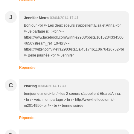
J
Jennifer Metra
03/04/2014 17:41
Bonjour <br /> Les deux soeurs s'appellent Elsa et Anna <br
/> Je partage ici : <br /> -
https://www.facebook.com/winnie2903/posts/1015234334500
4656?stream_ref=10<br /> -
https://twitter.com/Metra2903/status/451746110676426752<br
/> Belle journée <br /> Jennifer
Répondre
C
charing
03/04/2014 17:41
bonjour et merci<br /> les 2 soeurs s'appellent Elsa et Anna.
<br /> voici mon partage :<br /> http://www.hellocoton.fr/-
m2014950<br /> <br /> bonne soirée
Répondre