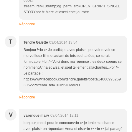
8832?
stream_ref=10&amp;og_perm_src=OPEN_GRAPH_SINGLE_
STORY<br /> Merci et excellente journée
Répondre
T
Tendre Galette
03/04/2014 13:54
Bonjour !<br /> Je participe avec plaisir , pouvoir revoir ce
merveilleux film, et autant de fois souhaitées, ce serait
formidable !<br /> Voici donc ma réponse : les deux soeurs se
nomment Anna et Elsa, et sont tellement attachantes...<br />
Je partage :
https://www.facebook.com/tendre.galette/posts/14000995269
30522?stream_ref=10<br /> Merci !
Répondre
V
varengue mary
03/04/2014 12:11
bonjour, merci pour le concours<br /> je tente ma chance
avec plaisir en répondant Anna et elsa<br /> <br /> j'ai partagé