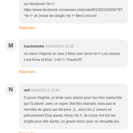
sur facebook:<br />
https://www.facebook.com/arwen.mi/posts/481002342000797
<br /> Je croise les doigts.<br /> Merci encore
Répondre
M
marionnette
04/04/2014 15:20
oh merci Virginie! ici mes 3 filles sonr fans!<br /> Les soeurs
c'est Anna et Elsa :-)<br /> Thanks!!!!
Répondre
N
nell
04/04/2014 12:46
Coucou Virginie, je tente avec plaisir pour ma mini mamz'elle
qui l'a adoré, avec ce super Olaf très marrant, mais pas le
monstre de glace qui fait peur ;))...alors les 2 soeurs se
prénomment Elsa &amp; Anna.<br /> Je croise fort fort les
doigts pour elle &amp; un grand merci pour ce chouette jeu.