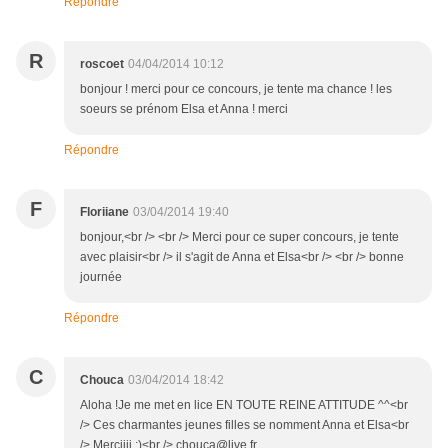
Répondre
R
roscoet
04/04/2014 10:12
bonjour ! merci pour ce concours, je tente ma chance ! les
soeurs se prénom Elsa et Anna ! merci
Répondre
F
Floriiane
03/04/2014 19:40
bonjour,<br /> <br /> Merci pour ce super concours, je tente
avec plaisir<br /> il s'agit de Anna et Elsa<br /> <br /> bonne
journée
Répondre
C
Chouca
03/04/2014 18:42
Aloha !Je me met en lice EN TOUTE REINE ATTITUDE ^^<br
/> Ces charmantes jeunes filles se nomment Anna et Elsa<br
/> Merciiii ;)<br /> chouca@live.fr