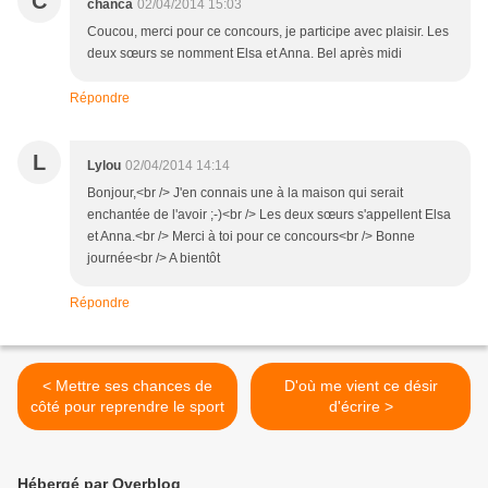
C
chanca
02/04/2014 15:03
Coucou, merci pour ce concours, je participe avec plaisir. Les
deux sœurs se nomment Elsa et Anna. Bel après midi
Répondre
L
Lylou
02/04/2014 14:14
Bonjour,<br /> J'en connais une à la maison qui serait
enchantée de l'avoir ;-)<br /> Les deux sœurs s'appellent Elsa
et Anna.<br /> Merci à toi pour ce concours<br /> Bonne
journée<br /> A bientôt
Répondre
< Mettre ses chances de
D'où me vient ce désir
côté pour reprendre le sport
d'écrire >
Hébergé par Overblog