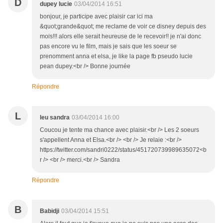
D
dupey lucie
03/04/2014 16:51
bonjour, je participe avec plaisir car ici ma
&quot;grande&quot; me reclame de voir ce disney depuis des
mois!!! alors elle serait heureuse de le recevoir!! je n'ai donc
pas encore vu le film, mais je sais que les soeur se
prenomment anna et elsa, je like la page fb pseudo lucie
pean dupey.<br /> Bonne journée
Répondre
L
leu sandra
03/04/2014 16:00
Coucou je tente ma chance avec plaisir.<br /> Les 2 soeurs
s'appellent Anna et Elsa.<br /> <br /> Je relaie :<br />
https://twitter.com/sandri0222/status/451720739989635072<b
r /> <br /> merci.<br /> Sandra
Répondre
B
Babidji
03/04/2014 15:51