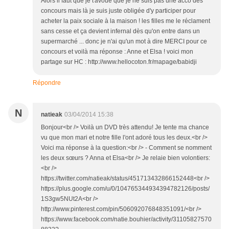
Alors il faut que je t'avoue que je ne suis pas une acco des
concours mais là je suis juste obligée d'y participer pour
acheter la paix sociale à la maison ! les filles me le réclament
sans cesse et ça devient infernal dès qu'on entre dans un
supermarché ... donc je n'ai qu'un mot à dire MERCI pour ce
concours et voilà ma réponse : Anne et Elsa ! voici mon
partage sur HC : http://www.hellocoton.fr/mapage/babidji
Répondre
N
natieak
03/04/2014 15:38
Bonjour<br /> Voilà un DVD très attendu! Je tente ma chance
vu que mon mari et notre fille l'ont adoré tous les deux.<br />
Voici ma réponse à la question:<br /> - Comment se nomment
les deux sœurs ? Anna et Elsa<br /> Je relaie bien volontiers:
<br />
https://twitter.com/natieak/status/451713432866152448<br />
https://plus.google.com/u/0/104765344934394782126/posts/
1S3gw5NUt2A<br />
http://www.pinterest.com/pin/506092076848351091/<br />
https://www.facebook.com/natie.bouhier/activity/31105827570