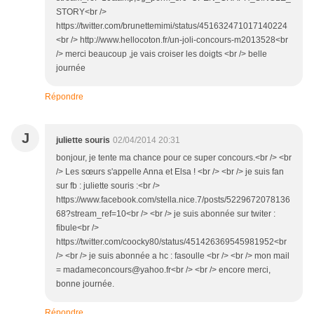
STORY<br />
https://twitter.com/brunettemimi/status/451632471017140224
<br /> http://www.hellocoton.fr/un-joli-concours-m2013528<br
/> merci beaucoup ,je vais croiser les doigts <br /> belle
journée
Répondre
J
juliette souris
02/04/2014 20:31
bonjour, je tente ma chance pour ce super concours.<br /> <br
/> Les sœurs s'appelle Anna et Elsa ! <br /> <br /> je suis fan
sur fb : juliette souris :<br />
https://www.facebook.com/stella.nice.7/posts/5229672078136
68?stream_ref=10<br /> <br /> je suis abonnée sur twiter :
fibule<br />
https://twitter.com/coocky80/status/451426369545981952<br
/> <br /> je suis abonnée a hc : fasoulle <br /> <br /> mon mail
= madameconcours@yahoo.fr<br /> <br /> encore merci,
bonne journée.
Répondre