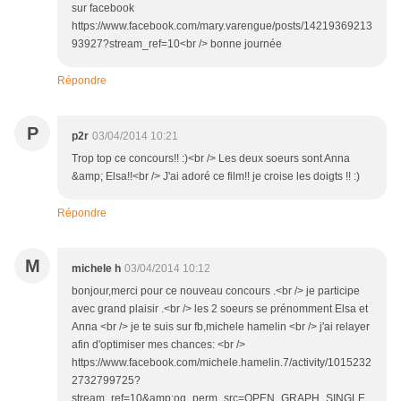
sur facebook
https://www.facebook.com/mary.varengue/posts/14219369213
93927?stream_ref=10<br /> bonne journée
Répondre
P
p2r
03/04/2014 10:21
Trop top ce concours!! :)<br /> Les deux soeurs sont Anna
&amp; Elsa!!<br /> J'ai adoré ce film!! je croise les doigts !! :)
Répondre
M
michele h
03/04/2014 10:12
bonjour,merci pour ce nouveau concours .<br /> je participe
avec grand plaisir .<br /> les 2 soeurs se prénomment Elsa et
Anna <br /> je te suis sur fb,michele hamelin <br /> j'ai relayer
afin d'optimiser mes chances: <br />
https://www.facebook.com/michele.hamelin.7/activity/1015232
2732799725?
stream_ref=10&amp;og_perm_src=OPEN_GRAPH_SINGLE_