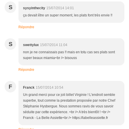
S
sysyinthecity
15/07/2014 14:01
ça devait être un super moment, les plats font très envie !!
Répondre
S
swettylux
15/07/2014 11:04
non je ne connaissais pas !! mais en totu cas ses plats sont
super beaux miamia<br /> bisouss
Répondre
F
Franck
15/07/2014 10:54
Un grand merci pour ce joli billet Virginie ! L'endroit semble
superbe, tout comme la prestation proposée par notre Chef
Stéphanie Hysbergue. Nous sommes ravis de vous savoir
séduite par cette expérience. <br /> A très bientôt ! <br />
Franck - La Belle Assiette<br /> https://labelleassiette.fr