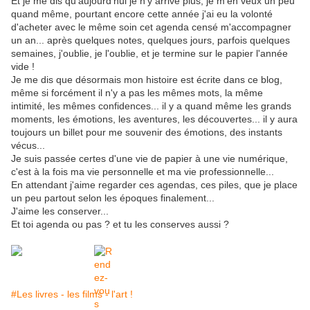
Et je me dis qu'aujourd'hui je n'y arrive plus, je m'en veux un peu
quand même, pourtant encore cette année j'ai eu la volonté
d'acheter avec le même soin cet agenda censé m'accompagner
un an... après quelques notes, quelques jours, parfois quelques
semaines, j'oublie, je l'oublie, et je termine sur le papier l'année
vide !
Je me dis que désormais mon histoire est écrite dans ce blog,
même si forcément il n'y a pas les mêmes mots, la même
intimité, les mêmes confidences... il y a quand même les grands
moments, les émotions, les aventures, les découvertes... il y aura
toujours un billet pour me souvenir des émotions, des instants
vécus...
Je suis passée certes d'une vie de papier à une vie numérique,
c'est à la fois ma vie personnelle et ma vie professionnelle...
En attendant j'aime regarder ces agendas, ces piles, que je place
un peu partout selon les époques finalement...
J'aime les conserver...
Et toi agenda ou pas ? et tu les conserves aussi ?
#Les livres - les films - l'art !