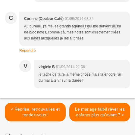
C
Corinne (Couleur Café)
01/09/2014 08:34
Au bureau, j'aime les grands agendas qui me servent aussi
de bloc notes, comme çà, mes notes sont directement liées
aux dates auxquelles je les ai prises.
Répondre
V
virginie B
01/09/2014 21:36
je tache de faire la même chose mais là encore j'ai
du mal à tenir sur la durée !
< Reprise, retrouvailles et
Le mariage fait-il rêver les
rendez-vous !
enfants plus qu'avant ? >