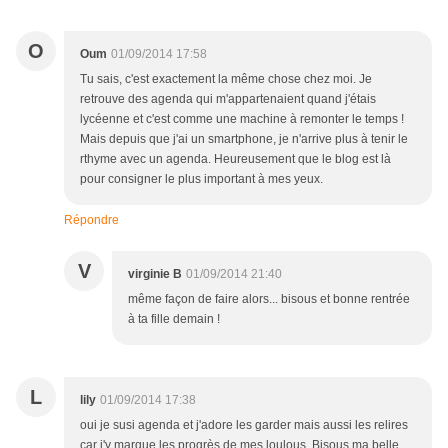
O
Oum
01/09/2014 17:58
Tu sais, c'est exactement la même chose chez moi. Je
retrouve des agenda qui m'appartenaient quand j'étais
lycéenne et c'est comme une machine à remonter le temps !
Mais depuis que j'ai un smartphone, je n'arrive plus à tenir le
rthyme avec un agenda. Heureusement que le blog est là
pour consigner le plus important à mes yeux.
Répondre
V
virginie B
01/09/2014 21:40
même façon de faire alors... bisous et bonne rentrée
à ta fille demain !
L
lily
01/09/2014 17:38
oui je susi agenda et j'adore les garder mais aussi les relires
car j'y marque les progrès de mes loulous. Bisous ma belle