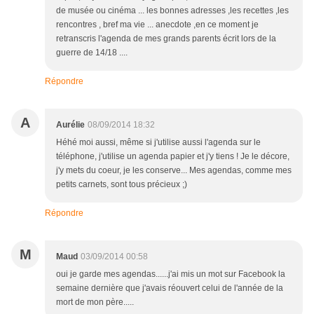
de musée ou cinéma ... les bonnes adresses ,les recettes ,les
rencontres , bref ma vie ... anecdote ,en ce moment je
retranscris l'agenda de mes grands parents écrit lors de la
guerre de 14/18 ....
Répondre
A
Aurélie
08/09/2014 18:32
Héhé moi aussi, même si j'utilise aussi l'agenda sur le
téléphone, j'utilise un agenda papier et j'y tiens ! Je le décore,
j'y mets du coeur, je les conserve... Mes agendas, comme mes
petits carnets, sont tous précieux ;)
Répondre
M
Maud
03/09/2014 00:58
oui je garde mes agendas......j'ai mis un mot sur Facebook la
semaine dernière que j'avais réouvert celui de l'année de la
mort de mon père.....