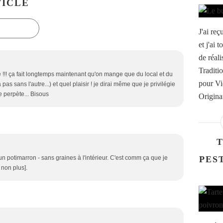
ICLE
J'ai re
et j'ai 
de réali
Traditi
ice !!! ça fait longtemps maintenant qu'on mange que du local et du
pour Vi
as sans l'autre...) et quel plaisir ! je dirai même que je privilégie
e perpète... Bisous
Origina
T
PES
un potimarron - sans graines à l'intérieur. C'est comm ça que je
 non plus].