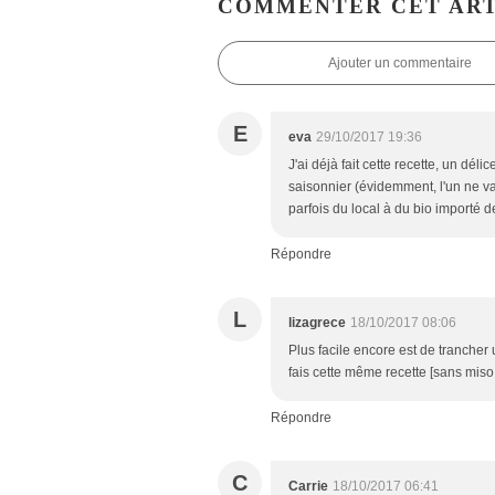
COMMENTER CET ART
Ajouter un commentaire
E
eva
29/10/2017 19:36
J'ai déjà fait cette recette, un dél
saisonnier (évidemment, l'un ne va p
parfois du local à du bio importé d
Répondre
L
lizagrece
18/10/2017 08:06
Plus facile encore est de trancher 
fais cette même recette [sans miso
Répondre
C
Carrie
18/10/2017 06:41