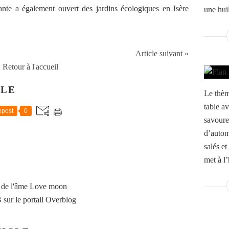
ante a également ouvert des jardins écologiques en Isère
une huil
Article suivant »
Retour à l'accueil
CLE
Le thèm
table a
post
0
savoure
d’autom
salés et
met à l’
 de l'âme Love moon
B
sur le portail Overblog