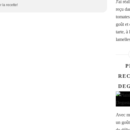
J'ai réa
 la recette!
reçu da
tomates 
goût et 
tarte, à
lamelles.
P
REC
DEG
Avec ma
un goût
de délic