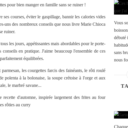
tes pour bien manger en famille sans se ruiner !
ses courses, éviter le gaspillage, bannir les calories vides
Vous so
lques-uns des nombreux conseils que nous livre Marie Chioca
boissons
e ruiner.
débuté i
tous les jours, appétissantes mais abordables pour le porte-
habitud
 conseils en pratique. J'aime beaucoup l'ensemble de ces
sans bru
t parfaitement équilibrées.
nous fo
 parmesan, les courgettes farcis des fainéants, le rôti roulé
e polenta à la bolonaise, la soupe crétoise à l'orge et aux
ale, le marbré savane...
T
recette d'automne, inspirée largement des frites au four
ges rôties au curry
Chaque 