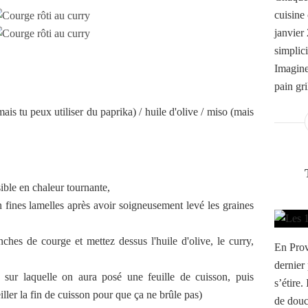
cuisine
janvier 
simplici
Imagine
pain gri
ais tu peux utiliser du paprika) / huile d'olive / miso (mais
n
sible en chaleur tournante,
 fines lamelles après avoir soigneusement levé les graines
nches de courge et mettez dessus l'huile d'olive, le curry,
En Prov
dernier 
r sur laquelle on aura posé une feuille de cuisson, puis
s’étire.
ller la fin de cuisson pour que ça ne brûle pas)
de douce