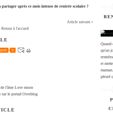
à partager après ce mois intense de rentrée scolaire ?
RE
Article suivant »
Retour à l'accueil
CLE
Quand o
qu'un jo
post
0
rentrées
et mett
maman. 
pleuré q
 de l'âme Love moon
B
sur le portail Overblog
P
C
ICLE