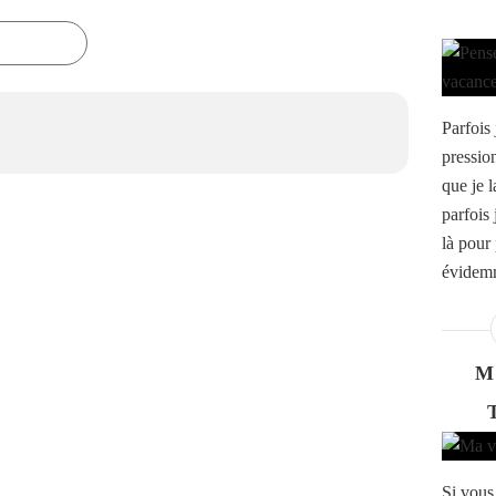
Parfois 
pression
que je 
parfois
là pour 
évidemm
M
Si vous