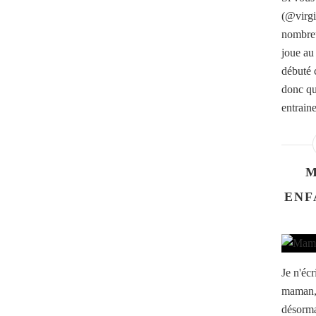
(@virgi
nombreu
joue au 
débuté 
donc qu
entrain
M
ENF
Je n'écr
maman, 
désorma