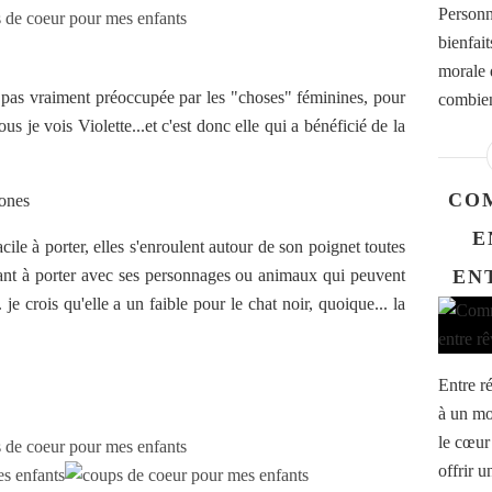
Personn
bienfait
morale 
e et pas vraiment préoccupée par les "choses" féminines, pour
combien 
us je vois Violette...et c'est donc elle qui a bénéficié de la
CO
lones
E
acile à porter, elles s'enroulent autour de son poignet toutes
sant à porter avec ses personnages ou animaux qui peuvent
EN
 crois qu'elle a un faible pour le chat noir, quoique... la
Entre ré
à un mo
le cœur 
offrir u