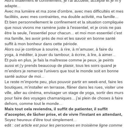
Alors finalement le confinement, je l'ai accueilli, accepté et je m'y
adapte...
Avec ma lumière et ma zone d'ombre, avec mes difficultés et mes
facilités, avec mes contraintes, ma double activité, ma famille...
Et bien personnellement le confinement et la situation compliquée
que nous vivons me ramène juste à l'essentiel, et je crois ne pas
être la seule, l'essentiel pour chacun... et moi mon essentiel c'est
ma famille, les avoir près de moi et les savoir en bonne santé
suffit à mon bonheur dans cette période.
Alors oui je continue à sourire, à rire, à m'amuser, à faire du
yoga, à méditer, à jouer du tambour, à écrire, à lire, à aimer...
Et puis en plus, je fais la maîtresse comme je peux, je peints
aussi et j'y prends beaucoup de plaisir, tous les soirs quand je
m'endors je remercie l'univers que tout le monde soit en bonne
santé autour de moi...
Le reste m'importe peu, plus pouvoir partir en week-end, faire les
boutiques, m'installer en terrasse, flâner dans les rues, visiter une
ville, aller au cinéma, envisager un stage de yoga, sortir des murs
pour faire des voyages chamaniques... j'ai plein de choses à faire
dehors, comme tout le monde...
Mais tout cela reviendra, il suffit de patienter, il suffit
d'accepter, de lâcher prise, et de vivre l'instant en attendant,
Soyez heureux d'être tout simplement...
edit :
cet article est pour les personnes en troisième ligne comme