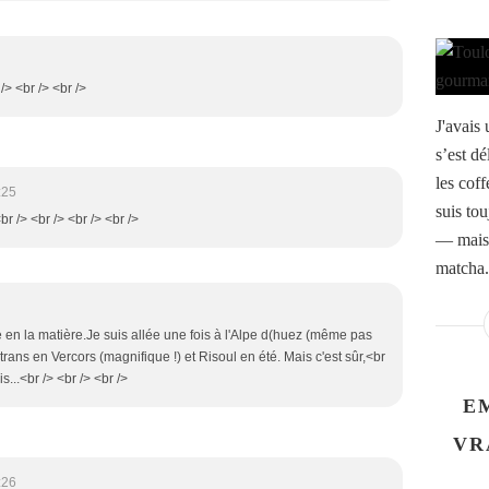
 /> <br /> <br />
J'avais
s’est d
les coff
:25
suis tou
br /> <br /> <br /> <br />
— mais 
matcha.
e en la matière.Je suis allée une fois à l'Alpe d(huez (même pas
utrans en Vercors (magnifique !) et Risoul en été. Mais c'est sûr,<br
is...<br /> <br /> <br />
E
VR
:26