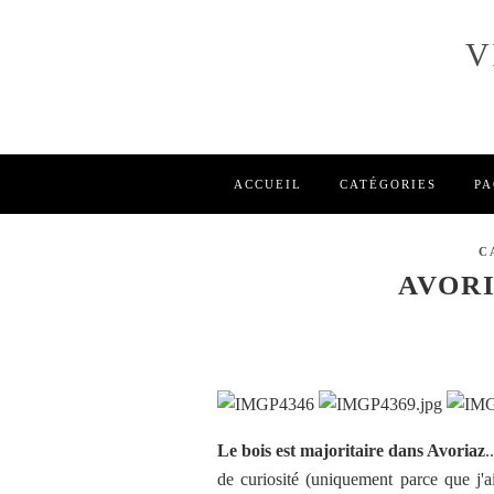
V
ACCUEIL
CATÉGORIES
PA
C
AVOR
Le bois est majoritaire dans Avoriaz
.
de curiosité (uniquement parce que j'ai