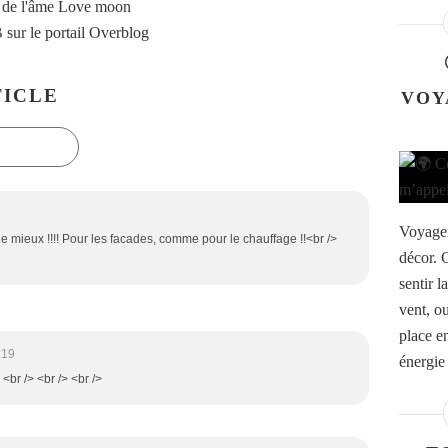
 de l'âme Love moon
B
sur le portail Overblog
ICLE
VOY
Voyager
de mieux !!!! Pour les facades, comme pour le chauffage !!<br />
décor. 
sentir l
vent, o
place e
:19
énergie
 <br /> <br /> <br />