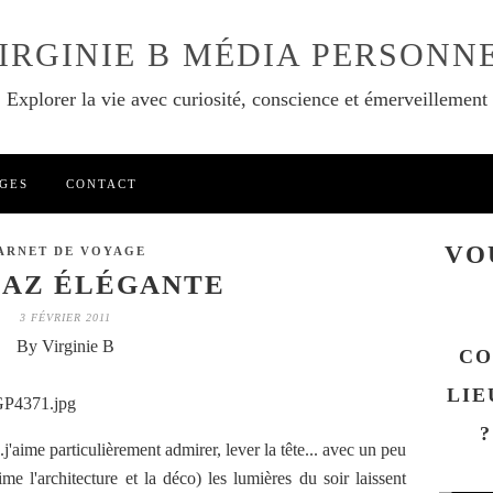
IRGINIE B MÉDIA PERSONN
Explorer la vie avec curiosité, conscience et émerveillement
GES
CONTACT
VO
ARNET DE VOYAGE
IAZ ÉLÉGANTE
3 FÉVRIER 2011
By Virginie B
CO
LIE
?
..j'aime particulièrement admirer, lever la tête... avec un peu
me l'architecture et la déco) les lumières du soir laissent