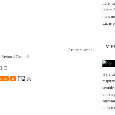
libre, j
la lumiè
dans mo
Là, je p
ME
Article suivant »
Retour à l'accueil
CLE
Il y a 
post
0
respira
semble 
ont été 
caressan
de la me