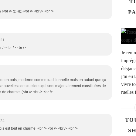
T
PA
!<br /> :))))))))<br /> <br /> <br />
:21
br /> <br /> <br />
Je rent
imprégn
élégance
j’ai eu
ture en bois, moderne comme traditionnelle mais en autant que ça
vivre t
es nouvelles constructions qui sont majoritairement constituées de
ruelles 
 de charme :(<br /> <br /> <br />
TO
:24
bois est tout en charme !<br /> <br /> <br /> <br />
SH