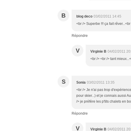
B
blog deco
03/02/2011 14:45
<br /> Superbe !!! ça fait rêver...<br
Répondre
V
Virginie B
04/02/2011 20
<br /> <br /> tant mieux...<
S
Sonia
03/02/2011 13:35
<br /> Je n'ai pas trop d'expérienc
pour skier...) et je connais aussi A
/> je préfère les p'tits chalets en bo
Répondre
V
Virginie B
04/02/2011 20