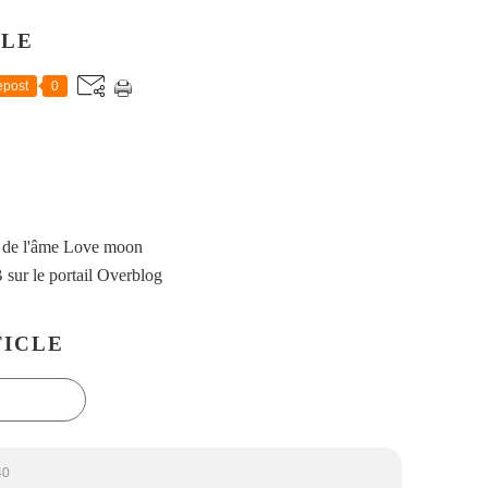
CLE
post
0
 de l'âme Love moon
B
sur le portail Overblog
ICLE
40