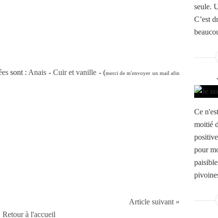
seule. 
C’est d
beaucou
ées
sont :
Anais
-
Cuir et vanille
- (
merci de m'envoyer un mail afin
Ce n'est
moitié 
positive
pour moi
paisibl
pivoine
Article suivant »
Retour à l'accueil