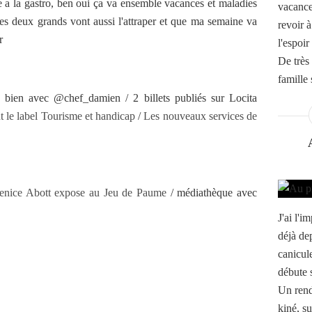
te a la gastro, ben oui ça va ensemble vacances et maladies
vacances
les deux grands vont aussi l'attraper et que ma semaine va
revoir 
r
l'espoir
De très
famille s
 bien avec @chef_damien / 2 billets publiés sur Locita
t le label Tourisme et handicap
/
Les nouveaux services de
erenice Abott expose au Jeu de Paume
/ médiathèque avec
J'ai l'
déjà dep
canicule
débute 
Un rend
kiné, su