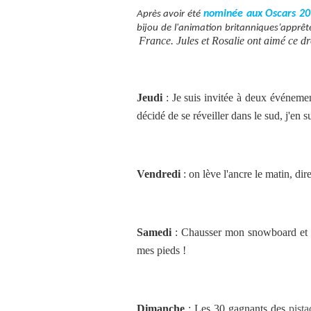
nominée aux Oscars 2
Après
avoir été
bijou de l'animation britanniques’apprê
France. Jules et Rosalie ont aimé ce d
Jeudi
: Je suis invitée à deux événement
décidé de se réveiller dans le sud, j'en su
Vendredi
: on lève l'ancre le matin, di
Samedi
: Chausser mon snowboard et me
mes pieds !
Dimanche
: Les 30 gagnants des
pist