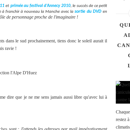
011
et
primée au festival d’Annecy 2010
, l
e succès de ce petit
sortie du DVD
te à franchir à nouveau la Manche avec la
en
rôle de personnage proche de l'imaginaire !
QU
A
s dans le sud prochainement, tiens donc le soleil aurait il
CAN
is ravie !
rection l'Alpe D'Huez
 dire que je ne me sens jamais aussi libre qu'avec lui à
Chaque 
restez à
climatis
aches
sont :
J
'attends les adresses par mail impérativement