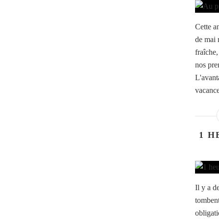
Cette a
de mai 
fraîche
nos prem
L'avant
vacance
1 H
Il y a d
tombent
obligat