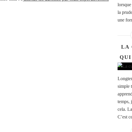
lorsque
la prud
une for
LA
QUI
Longtemp
simple 
apprend
temps, 
cela. La
C’est c