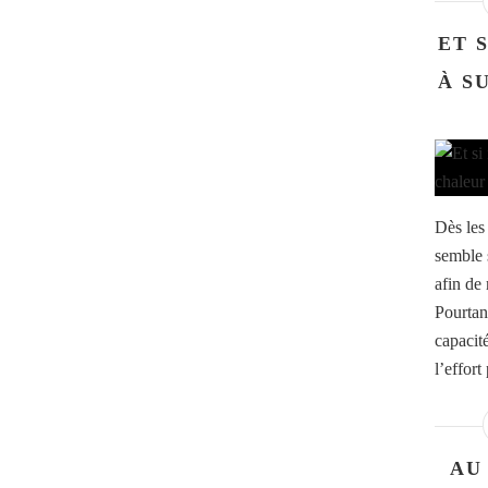
ET 
À S
Dès les
semble s
afin de 
Pourtan
capacit
l’effort
AU