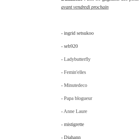
avant vendredi prochain
- ingrid setsukoo
- seb920
-
Ladybutterfly
-
Femin'elles
-
Minutedeco
-
Papa blogueur
-
Anne Laure
- mistigrette
- Djahann