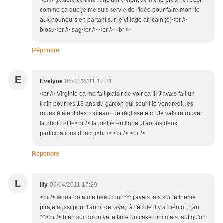
<br /> j'adore ce livre, une amie vient de me le preter et c'est
comme ça que je me suis servie de l'idée pour faire mon ile
aux nounours en partant sur le village africain ;o)<br />
biosu<br /> sag<br /> <br /> <br />
Répondre
E
Evelyne
06/04/2011 17:31
<br /> Virginie ça me fait plaisir de voir ça !!! J'avais fait un
train pour les 13 ans du garçon qui sourit le vendredi, les
roues étaient des rouleaux de réglisse etc ! Je vais retrouver
la photo et te<br /> la mettre en ligne. J'aurais deux
participations donc ;)<br /> <br /> <br />
Répondre
L
lily
06/04/2011 17:29
<br /> woua on aime beaucoup ^^ j'avais fais sur le theme
pirate aussi pour l'annif de rayan à l'école il y a bientot 1 an
^^<br /> bien sur qu'on va te faire un cake hihi mais faut qu'on