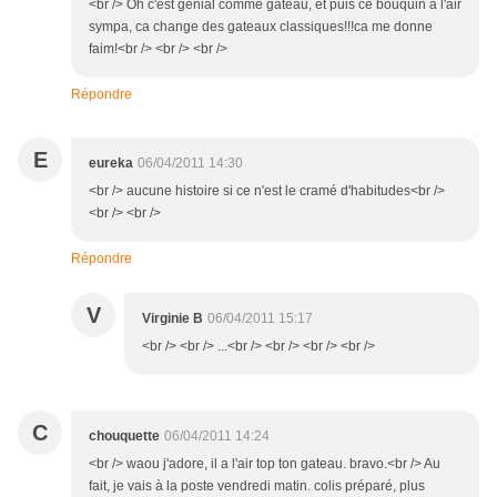
<br /> Oh c'est génial comme gateau, et puis ce bouquin a l'air
sympa, ca change des gateaux classiques!!!ca me donne
faim!<br /> <br /> <br />
Répondre
E
eureka
06/04/2011 14:30
<br /> aucune histoire si ce n'est le cramé d'habitudes<br />
<br /> <br />
Répondre
V
Virginie B
06/04/2011 15:17
<br /> <br /> ...<br /> <br /> <br /> <br />
C
chouquette
06/04/2011 14:24
<br /> waou j'adore, il a l'air top ton gateau. bravo.<br /> Au
fait, je vais à la poste vendredi matin. colis préparé, plus