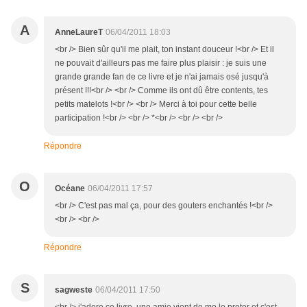
A
AnneLaureT
06/04/2011 18:03
<br /> Bien sûr qu'il me plait, ton instant douceur !<br /> Et il
ne pouvait d'ailleurs pas me faire plus plaisir : je suis une
grande grande fan de ce livre et je n'ai jamais osé jusqu'à
présent !!!<br /> <br /> Comme ils ont dû être contents, tes
petits matelots !<br /> <br /> Merci à toi pour cette belle
participation !<br /> <br /> *<br /> <br /> <br />
Répondre
O
Océane
06/04/2011 17:57
<br /> C'est pas mal ça, pour des gouters enchantés !<br />
<br /> <br />
Répondre
S
sagweste
06/04/2011 17:50