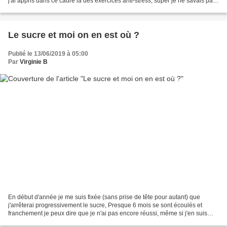
j'ai appris dans ce cadre là des exercices anti-stress, super je ne savais pas
que le vendredi après-midi...
Le sucre et moi on en est où ?
Publié le 13/06/2019 à 05:00
Par
Virginie B
En début d'année je me suis fixée (sans prise de tête pour autant) que
j'arrêterai progressivement le sucre, Presque 6 mois se sont écoulés et
franchement je peux dire que je n'ai pas encore réussi, même si j'en suis
consciente et du coup j'ai considérablement...