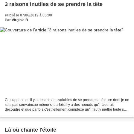
3 raisons inutiles de se prendre la tête
Publié le 07/06/2019 à 05:00
Par
Virginie B
Ca suppose qu'il y a des raisons valables de se prendre la tête, ce dont je ne
suis pas convaincue même si parfois il y a des noeuds qu'il faudrait
découdre et que parfois c'est tellement complexe qu'il faut y mettre toute son
énergie... Mais est ce vraiment...
Là où chante l'étoile