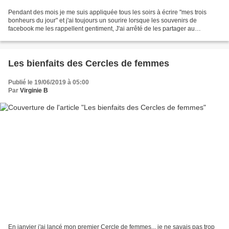
Pendant des mois je me suis appliquée tous les soirs à écrire "mes trois
bonheurs du jour" et j'ai toujours un sourire lorsque les souvenirs de
facebook me les rappellent gentiment, J'ai arrêté de les partager au
quotidien, mais je n'ai pas arrêté de...
Les bienfaits des Cercles de femmes
Publié le 19/06/2019 à 05:00
Par
Virginie B
En janvier j'ai lancé mon premier Cercle de femmes... je ne savais pas trop