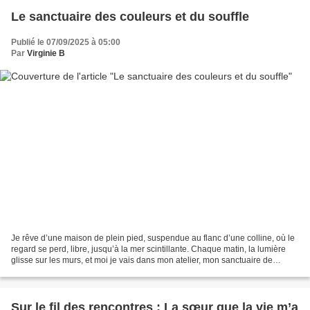
Le sanctuaire des couleurs et du souffle
Publié le 07/09/2025 à 05:00
Par
Virginie B
Je rêve d’une maison de plein pied, suspendue au flanc d’une colline, où le
regard se perd, libre, jusqu’à la mer scintillante. Chaque matin, la lumière
glisse sur les murs, et moi je vais dans mon atelier, mon sanctuaire de
création. Là, je peins, je...
Sur le fil des rencontres : La sœur que la vie m’a