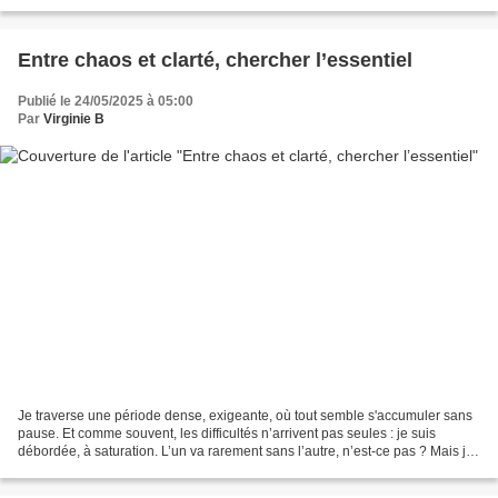
corps se pose. Est-ce...
Entre chaos et clarté, chercher l’essentiel
Publié le 24/05/2025 à 05:00
Par
Virginie B
Je traverse une période dense, exigeante, où tout semble s'accumuler sans
pause. Et comme souvent, les difficultés n’arrivent pas seules : je suis
débordée, à saturation. L’un va rarement sans l’autre, n’est-ce pas ? Mais je
ne suis pas du genre à baisser...