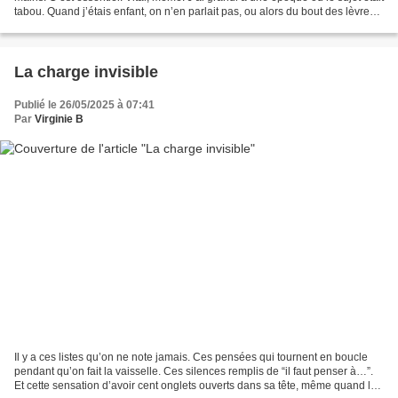
tabou. Quand j’étais enfant, on n’en parlait pas, ou alors du bout des lèvres.
Il fallait aller vraiment...
La charge invisible
Publié le 26/05/2025 à 07:41
Par
Virginie B
Il y a ces listes qu’on ne note jamais. Ces pensées qui tournent en boucle
pendant qu’on fait la vaisselle. Ces silences remplis de “il faut penser à…”.
Et cette sensation d’avoir cent onglets ouverts dans sa tête, même quand le