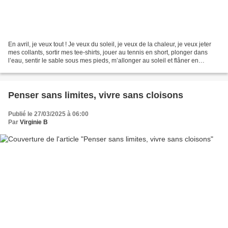
En avril, je veux tout ! Je veux du soleil, je veux de la chaleur, je veux jeter
mes collants, sortir mes tee-shirts, jouer au tennis en short, plonger dans
l’eau, sentir le sable sous mes pieds, m’allonger au soleil et flâner en
terrasse jusqu’à la tombée...
Penser sans limites, vivre sans cloisons
Publié le 27/03/2025 à 06:00
Par
Virginie B