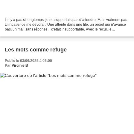
Il n’y a pas si longtemps, je ne supportais pas d’attendre. Mais vraiment pas.
L’impatience me dévorait. Une attente dans une file, un projet qui n’avance
pas, un mail sans réponse... c’était insupportable. Avec le recul, je
comprends que cette impatience...
Les mots comme refuge
Publié le 03/06/2025 à 05:00
Par
Virginie B