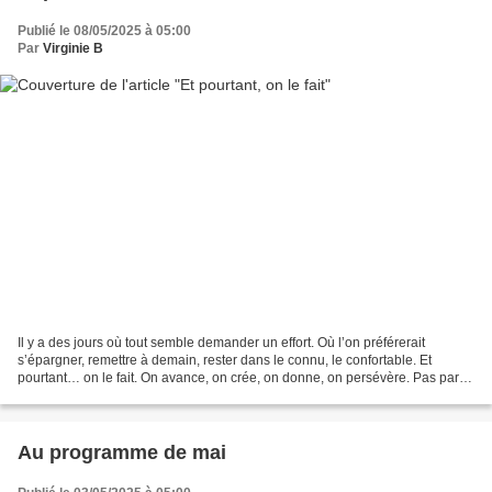
Publié le 08/05/2025 à 05:00
Par
Virginie B
Il y a des jours où tout semble demander un effort. Où l’on préférerait
s’épargner, remettre à demain, rester dans le connu, le confortable. Et
pourtant… on le fait. On avance, on crée, on donne, on persévère. Pas parce
que c’est facile, mais parce que...
Au programme de mai