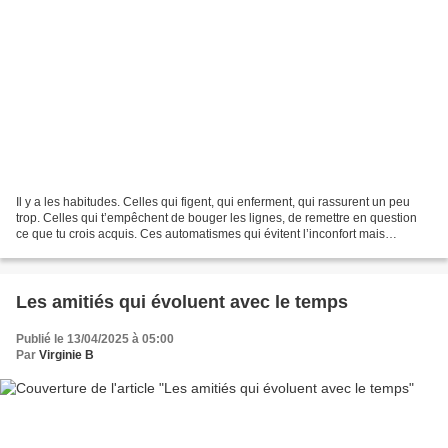
Il y a les habitudes. Celles qui figent, qui enferment, qui rassurent un peu
trop. Celles qui t’empêchent de bouger les lignes, de remettre en question
ce que tu crois acquis. Ces automatismes qui évitent l’inconfort mais
t’éloignent doucement de l’inconnu,...
Les amitiés qui évoluent avec le temps
Publié le 13/04/2025 à 05:00
Par
Virginie B