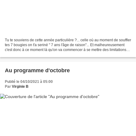
Tu te souviens de cette année particulière ?... celle où au moment de souffler
tes 7 bougies on t'a seriné " 7 ans l'âge de raison"... Et malheureusement
c'est donc à ce moment là qu'on va commencer à se mettre des limitations
"celles de la raison" puisqu'on...
Au programme d'octobre
Publié le 04/10/2021 à 05:00
Par
Virginie B