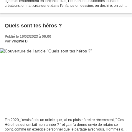
lignes et évidemment en forçant le trait, Pourtant nous sommes tous des
créateurs, on nait créateur et dans l'enfance on dessine, on déchire, on colle,
on fabrique des masques en...
Quels sont tes héros ?
Publié le 16/02/2023 à 06:00
Par
Virginie B
Fin 2020, j'avais écris un article que j'ai eu plaisir à relire récemment, " Ces
Héroïnes qui ont fait mon année ? " et ça m'a donné envie de refaire ce
point, comme un exercice personnel que je partage avec vous. Hommes ou