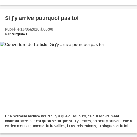
femmes, peu importe, j'ai donc...
Si j'y arrive pourquoi pas toi
Publié le 16/06/2016 à 05:00
Par
Virginie B
Une nouvelle lectrice m'a dit il y a quelques jours, ce qui est vraiment
motivant avec toi c'est qu'on se dit que si tu y arrives, on peut y arriver... elle a
évidemment argumenté, tu travailles, tu as trois enfants, tu blogues et tu fais
du sport......