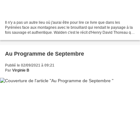
Il n'y a pas un autre lieu où j'aurai être pour lire ce livre que dans les
Pyrénées face aux montagnes avec le brouillard qui rendait le paysage à la
fois sauvage et authentique. Walden c'est le récit d'Henry David Thoreau qui
en 1845 est parti vivre...
Au Programme de Septembre
Publié le 02/09/2021 à 09:21
Par
Virginie B