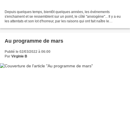
Depuis quelques temps, bientôt quelques années, les événements
s'enchainent et se ressemblent sur un point, le côté "anxiogène"... Il y a eu
les attentats et son lot d'horreur, par les raisons qui ont fait naître le
mouvement des gilets jaunes... On a...
Au programme de mars
Publié le 02/03/2022 à 06:00
Par
Virginie B