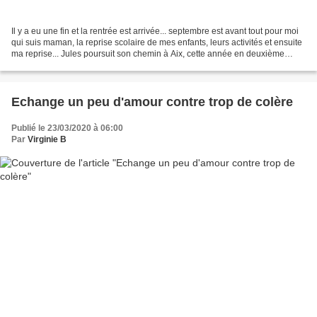
Il y a eu une fin et la rentrée est arrivée... septembre est avant tout pour moi
qui suis maman, la reprise scolaire de mes enfants, leurs activités et ensuite
ma reprise... Jules poursuit son chemin à Aix, cette année en deuxième
année de Science Po,...
Echange un peu d'amour contre trop de colère
Publié le 23/03/2020 à 06:00
Par
Virginie B