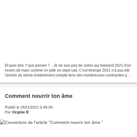
Et quoi dire ? que penser ?... Je ne suis pas de celles qui balaient 2021 d'un
revers de main comme on jette un objet usé, C'est étrange 2021 n'a pas été
l'année du siècle évidemment compte tenu des nombreuses contraintes que
nous avons du affronter mais...
Comment nourrir ton âme
Publié le 29/11/2021 à 06:00
Par
Virginie B