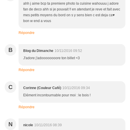
ahh j aime bcp ta premiere photo la cuisine wahouuu j adore
fan de deco ahh si je pouvait !! en atendant je reve et fait avec
mes petits moyens du bord on s y sens bien c est deja ca♥
bon w end a vous
Répondre
B
Blog du Dimanche
10/11/2016 09:52
J'adore j'adoooooooore ton billet <3
Répondre
C
Corinne (Couleur Café)
10/11/2016 09:34
Elément incontournable pour moi : le bois !
Répondre
N
nicole
10/11/2016 08:39