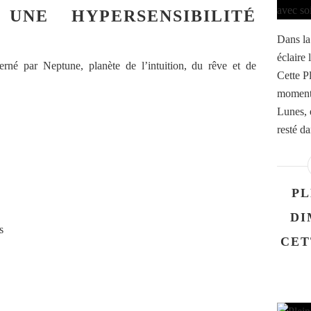
UNE HYPERSENSIBILITÉ
Dans la
éclaire 
rné par Neptune, planète de l’intuition, du rêve et de
Cette P
moment 
Lunes, e
resté d
PL
DI
s
CET