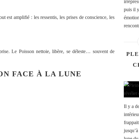
irrépres
puis il 
 est amplifié : les ressentis, les prises de conscience, les
émotion
rencontr
rise. Le Poisson nettoie, libère, se déleste… souvent de
PLE
C
ON FACE À LA LUNE
Il y a d
intérie
frappai
jusqu’à
lune du 