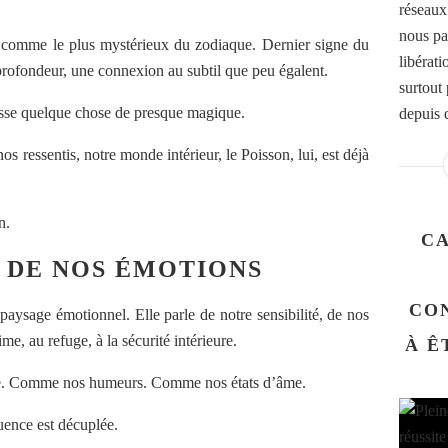
réseaux
nous par
t comme le plus mystérieux du zodiaque. Dernier signe du
libérati
 profondeur, une connexion au subtil que peu égalent.
surtout
passe quelque chose de presque magique.
depuis d
s ressentis, notre monde intérieur, le Poisson, lui, est déjà
n.
CA
R DE NOS ÉMOTIONS
CO
paysage émotionnel. Elle parle de notre sensibilité, de nos
ime, au refuge, à la sécurité intérieure.
À Ê
ique. Comme nos humeurs. Comme nos états d’âme.
uence est décuplée.