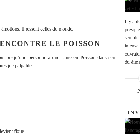
Il y a d
 émotions. Il ressent celles du monde.
presque 
semblen
RENCONTRE LE POISSON
intense
ouvraie
 ou lorsqu’une personne a une Lune en Poisson dans son
du dima
presque palpable.
INV
 devient floue