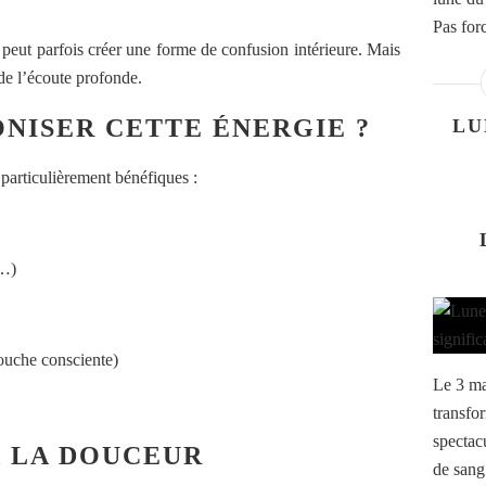
Pas for
, peut parfois créer une forme de confusion intérieure. Mais
 de l’écoute profonde.
ISER CETTE ÉNERGIE ?
LU
 particulièrement bénéfiques :
e…)
douche consciente)
Le 3 ma
transfo
spectac
À LA DOUCEUR
de sang