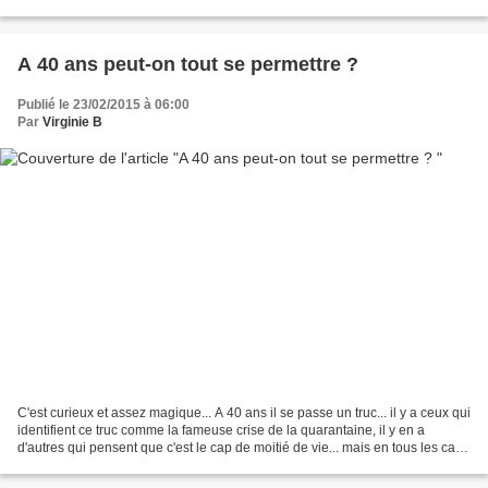
j'étais éblouie...
A 40 ans peut-on tout se permettre ?
Publié le 23/02/2015 à 06:00
Par
Virginie B
C'est curieux et assez magique... A 40 ans il se passe un truc... il y a ceux qui
identifient ce truc comme la fameuse crise de la quarantaine, il y en a
d'autres qui pensent que c'est le cap de moitié de vie... mais en tous les cas
c'est évident il se...