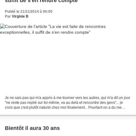
suffit de s'en rendre compte
Publié le 21/11/2014 à 06:00
Par
Virginie B
Je ne sais pas qui m'a appris à me tourner vers les autres, qui m'a dit un jour
"ne reste pas replié sur toi-même, va au delà et rencontre des gens"... je
crois que c'est plutôt naturel chez moi finalement... Pourtant on a du me
montrer l'exemple, on...
Bientôt il aura 30 ans