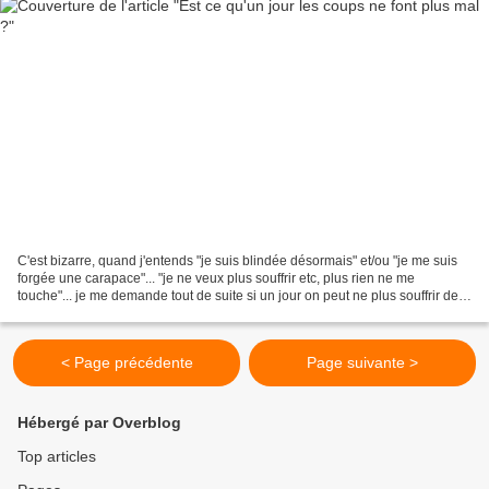
C'est bizarre, quand j'entends "je suis blindée désormais" et/ou "je me suis
forgée une carapace"... "je ne veux plus souffrir etc, plus rien ne me
touche"... je me demande tout de suite si un jour on peut ne plus souffrir des
coups d'autrui... Arrive-t-on...
< Page précédente
Page suivante >
Hébergé par Overblog
Top articles