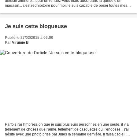
déteste attendre... pour un rendez-vous mais aussi dans la queue d'un
magasin... c'est rédhibitoire pour moi, je suis capable de poser toutes mes
affaires ou planter là mon caddie...
Je suis cette blogueuse
Publié le 27/02/2015 à 06:00
Par
Virginie B
Parfois j'ai l'impression que je suis plusieurs personnes en une seule, il y a
tellement de choses que j'aime, tellement de casquettes qui j'endosse... j'ai
hésité avec une photo prise par Jules la semaine dernière, il faisait soleil,