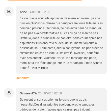
B
brice
14/05/2016 23:51
"la vie que je souhaite apprécier de mieux en mieux, pas de
plus en plus"<br /> phrase qui peut paraître toute faite mais au
combien profonde. Renoncer, ne pas avoir peur de manquer,
de ne pas avoir d'alternatives au cas ou ça ne marche pas.
D'être là, dans la simplicité de son être, sans courir après nos
aspirations/ illusions/ rêves/ idéal de soi-même toujours au
dessus de soi. Faire corps, aller à son rythme, ne pas créer de
stimulation en cas de vide. Juste être là, avec soi, pour être
avec ses enfants, vraiment. <br /> Ton message me parle,
merci pour ton témoignage. <br /> Je repars pour mon rythme
effréné :-)<br /> Brice
Répondre
S
SimmoniDW
26/10/2014 02:58
Se recentrer sur ces priorités je crois que tu as dis
l'essentiel.Ces dites priorités évoluent avec le temps,les
périodes de la vie... j'avoue que ce n'est pas évident