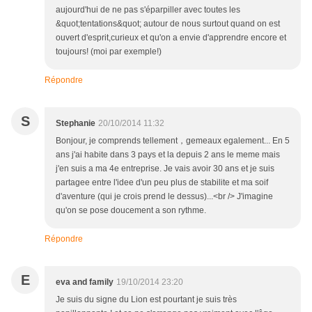
aujourd'hui de ne pas s'éparpiller avec toutes les
&quot;tentations&quot; autour de nous surtout quand on est
ouvert d'esprit,curieux et qu'on a envie d'apprendre encore et
toujours! (moi par exemple!)
Répondre
S
Stephanie
20/10/2014 11:32
Bonjour, je comprends tellement，gemeaux egalement... En 5
ans j'ai habite dans 3 pays et la depuis 2 ans le meme mais
j'en suis a ma 4e entreprise. Je vais avoir 30 ans et je suis
partagee entre l'idee d'un peu plus de stabilite et ma soif
d'aventure (qui je crois prend le dessus)...<br /> J'imagine
qu'on se pose doucement a son rythme.
Répondre
E
eva and family
19/10/2014 23:20
Je suis du signe du Lion est pourtant je suis très