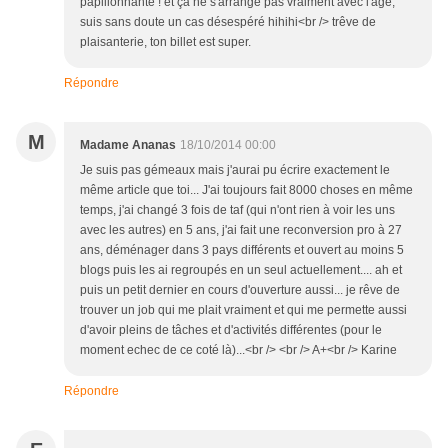
papillonnante ! et ça ne s'arrange pas vraiment avec l'âge,
suis sans doute un cas désespéré hihihi<br /> trêve de
plaisanterie, ton billet est super.
Répondre
M
Madame Ananas
18/10/2014 00:00
Je suis pas gémeaux mais j'aurai pu écrire exactement le
même article que toi... J'ai toujours fait 8000 choses en même
temps, j'ai changé 3 fois de taf (qui n'ont rien à voir les uns
avec les autres) en 5 ans, j'ai fait une reconversion pro à 27
ans, déménager dans 3 pays différents et ouvert au moins 5
blogs puis les ai regroupés en un seul actuellement.... ah et
puis un petit dernier en cours d'ouverture aussi... je rêve de
trouver un job qui me plait vraiment et qui me permette aussi
d'avoir pleins de tâches et d'activités différentes (pour le
moment echec de ce coté là)...<br /> <br /> A+<br /> Karine
Répondre