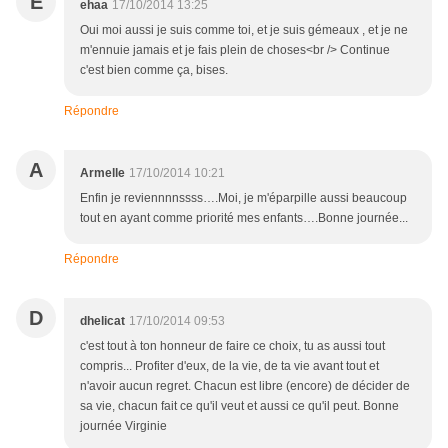
E
ehaa
17/10/2014 13:25
Oui moi aussi je suis comme toi, et je suis gémeaux , et je ne
m'ennuie jamais et je fais plein de choses<br /> Continue
c'est bien comme ça, bises.
Répondre
A
Armelle
17/10/2014 10:21
Enfin je reviennnnssss….Moi, je m'éparpille aussi beaucoup
tout en ayant comme priorité mes enfants….Bonne journée...
Répondre
D
dhelicat
17/10/2014 09:53
c'est tout à ton honneur de faire ce choix, tu as aussi tout
compris... Profiter d'eux, de la vie, de ta vie avant tout et
n'avoir aucun regret. Chacun est libre (encore) de décider de
sa vie, chacun fait ce qu'il veut et aussi ce qu'il peut. Bonne
journée Virginie