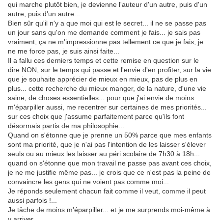
qui marche plutôt bien, je devienne l'auteur d'un autre, puis d'un
autre, puis d'un autre...
Bien sûr qu'il n'y a que moi qui est le secret... il ne se passe pas
un jour sans qu'on me demande comment je fais... je sais pas
vraiment, ça ne m'impressionne pas tellement ce que je fais, je
ne me force pas, je suis ainsi faite...
Il a fallu ces derniers temps et cette remise en question sur le
dire NON, sur le temps qui passe et l'envie d'en profiter, sur la vie
que je souhaite apprécier de mieux en mieux, pas de plus en
plus... cette recherche du mieux manger, de la nature, d'une vie
saine, de choses essentielles... pour que j'ai envie de moins
m'éparpiller aussi, me recentrer sur certaines de mes priorités...
sur ces choix que j'assume parfaitement parce qu'ils font
désormais partis de ma philosophie...
Quand on s'étonne que je prenne un 50% parce que mes enfants
sont ma priorité, que je n'ai pas l'intention de les laisser s'élever
seuls ou au mieux les laisser au péri scolaire de 7h30 à 18h...
quand on s'étonne que mon travail ne passe pas avant ces choix,
je ne me justifie même pas... je crois que ce n'est pas la peine de
convaincre les gens qui ne voient pas comme moi...
Je réponds seulement chacun fait comme il veut, comme il peut
aussi parfois !...
Je tâche de moins m'éparpiller... et je me surprends moi-même à
y arriver...