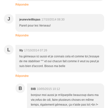
Répondre
J
jeunevieillispas
17/10/2014 08:30
Pareil pour les Verseau!
Répondre
L
lily
17/10/2014 07:26
ha gémeaux ici aussi et je connais cela et comme toi j'essaye
de me stabiliser ^^ et oui chacun fait comme il veut ou peut je
suis bien d'accord. Bisous ma belle
Répondre
B
BIB
10/05/2015 10:12
bonjour moi aussi je m'éparpille beaucoup dans ma
vie,refus de cdi, faire plusieurs choses en même
temps, également gémeaux, ça n'aide pas lol;<br />