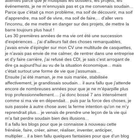
attentes parce que je multipliais les dossiers, les projets, les
événements, je ne m'ennuyais pas et ça me convenais soudain...
Parce que c'était ça mon problème, ma soif de découvrir, ma soif
d'apprendre, ma soif de vivre, ma soif de faire,... d'aller vers
l'inconnu, de me mettre en danger sur des projets, de mettre la
barre toujours plus haut !
Les 30 premières années de ma vie ont été une succession
d'expériences... j'ai d'ailleurs fait des choses remarquables,
j'avais envie d'épingler sur mon CV une multitude de casquettes,
je n'avais pas envie de me calmer, de rentrer dans une entreprise
et d'y faire carrière, j'ai refusé des CDI, je sais c'est arrogant de
dire ça aujourd'hui au vu de la situation économique... mais
c'était surtout une forme de vie que j'assumais...
Ensuite j'ai été maman, je me suis mariée, stabilisée
affectivement, je grandissais soudain... il aura fallu que j'attende
encore de nombreuses années pour que je ne m'éparpille plus
trop professionnellement.... j'ai donc bossé 7 ans intensément
comme si ma vie en dépendait... puis par la force des choses, je
suis passée à autre chose avec la ferme intention qu'on ne m'y
reprendrait plus... je venais de prendre une leçon de la vie qui
m'a fait perdre soudain bien des illusions...
Il a fallu les blogs pour que je connaisse à nouveau cette
frénésie, faire, créer, aimer, réaliser, inventer, anticiper,
multiplier... il a bien fallu quelques fantaisies pour que d'un blog