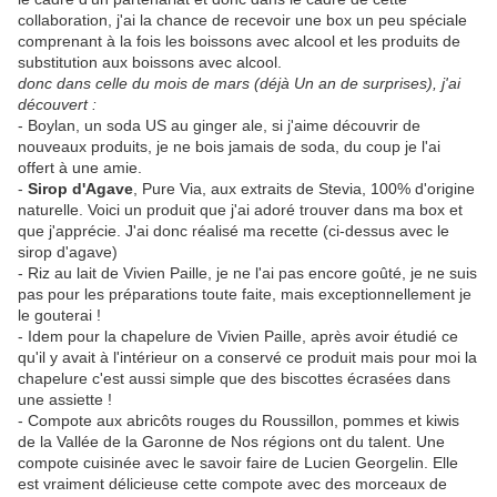
collaboration, j'ai la chance de recevoir une box un peu spéciale
comprenant à la fois les boissons avec alcool et les produits de
substitution aux boissons avec alcool.
donc dans celle du mois de mars (déjà Un an de surprises), j'ai
découvert :
- Boylan, un soda US au ginger ale, si j'aime découvrir de
nouveaux produits, je ne bois jamais de soda, du coup je l'ai
offert à une amie.
-
Sirop d'Agave
, Pure Via, aux extraits de Stevia, 100% d'origine
naturelle. Voici un produit que j'ai adoré trouver dans ma box et
que j'apprécie. J'ai donc réalisé ma recette (ci-dessus avec le
sirop d'agave)
- Riz au lait de Vivien Paille, je ne l'ai pas encore goûté, je ne suis
pas pour les préparations toute faite, mais exceptionnellement je
le gouterai !
- Idem pour la chapelure de Vivien Paille, après avoir étudié ce
qu'il y avait à l'intérieur on a conservé ce produit mais pour moi la
chapelure c'est aussi simple que des biscottes écrasées dans
une assiette !
- Compote aux abricôts rouges du Roussillon, pommes et kiwis
de la Vallée de la Garonne de Nos régions ont du talent. Une
compote cuisinée avec le savoir faire de Lucien Georgelin. Elle
est vraiment délicieuse cette compote avec des morceaux de