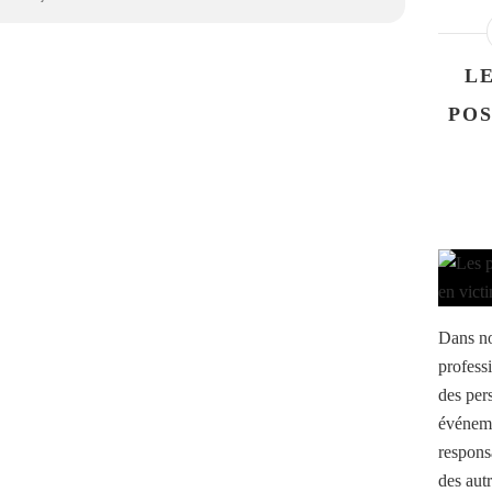
LE
POS
Dans no
professi
des per
événeme
responsa
des autr