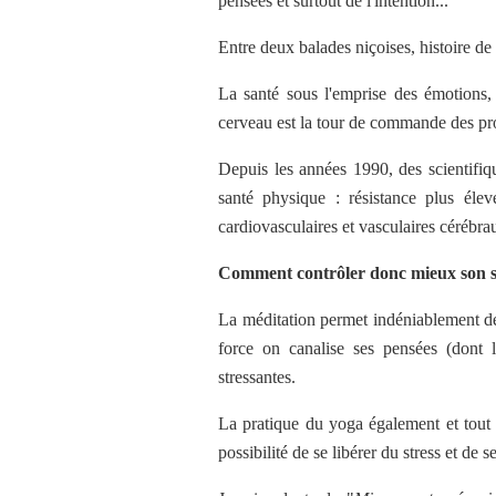
pensées et surtout de l'intention...
Entre deux balades niçoises, histoire de
La santé sous l'emprise des émotions, 
cerveau est la tour de commande des proc
Depuis les années 1990, des scientifiq
santé physique : résistance plus élev
cardiovasculaires et vasculaires cérébrau
Comment contrôler donc mieux son stre
La méditation permet indéniablement de 
force on canalise ses pensées (dont le
stressantes.
La pratique du yoga également et tout u
possibilité de se libérer du stress et de s