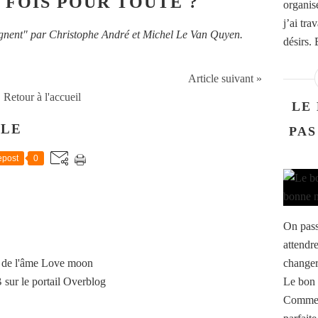
 FOIS POUR TOUTE ?
organis
j’ai tra
soignent" par Christophe André et Michel Le Van Quyen.
désirs. 
Article suivant »
Retour à l'accueil
LE
CLE
PAS
post
0
On pass
attendr
 de l'âme Love moon
changer
B
sur le portail Overblog
Le bon 
Comme s