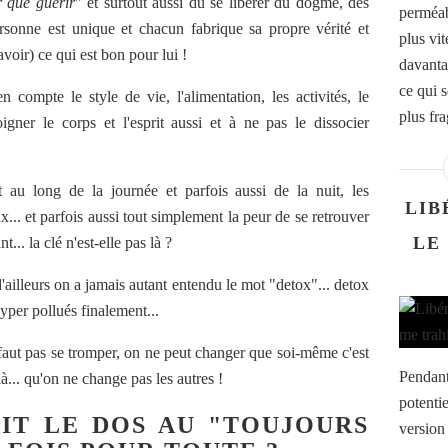
r que guérir
" et surtout aussi du se libérer du dogme, des
perméab
rsonne est unique et chacun fabrique sa propre vérité et
plus vi
voir) ce qui est bon pour lui !
davanta
ce qui 
compte le style de vie, l'alimentation, les activités, le
plus fr
gner le corps et l'esprit aussi et à ne pas le dissocier
t au long de la journée et parfois aussi de la nuit, les
LIB
x... et parfois aussi tout simplement la peur de se retrouver
LE
... la clé n'est-elle pas là ?
 d'ailleurs on a jamais autant entendu le mot "detox"... detox
yper pollués finalement...
e faut pas se tromper, on ne peut changer que soi-même c'est
Pendant
à... qu'on ne change pas les autres !
potentie
AIT LE DOS AU "TOUJOURS
version