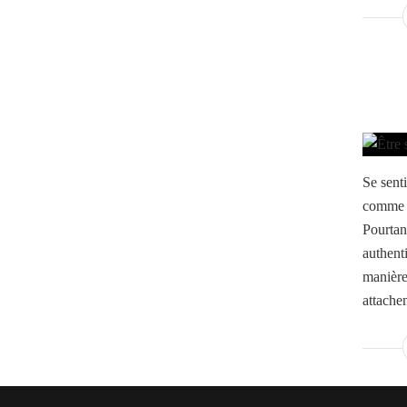
Se sent
comme u
Pourtan
authenti
manière
attache