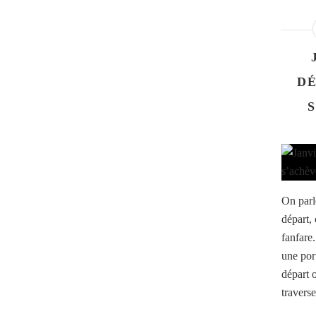
DÉ
On parl
départ,
fanfare.
une por
départ o
travers