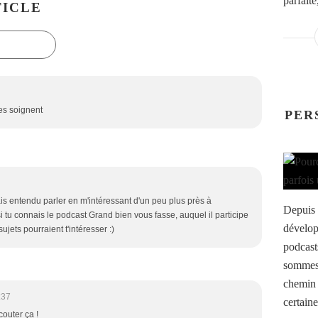
parfaite
ICLE
es soignent
PER
is entendu parler en m'intéressant d'un peu plus près à
Depuis 
i tu connais le podcast Grand bien vous fasse, auquel il participe
dévelop
jets pourraient t'intéresser :)
podcast
sommes
chemin 
:37
certaine
couter ça !