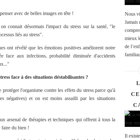
 penser avec de belles images en tête !
Nous vi
Jamais 
on connait désormais l'impact du stress sur la santé, "le
compren
essus liés au stress".
mieux l
de l’en
ues ont révélé que les émotions positives améliorent notre
familiau
ée face aux infections, probabilité diminuée d'accidents
x..."
ss face à des situations déstabilisantes ?
protéger l'organisme contre les effets du stress parce qu'à
CE
s négatives) et on est moins assailli par les situations
C
n arsenal de thérapies et techniques qui offrent à tous la
e faire du bien !
Il exist