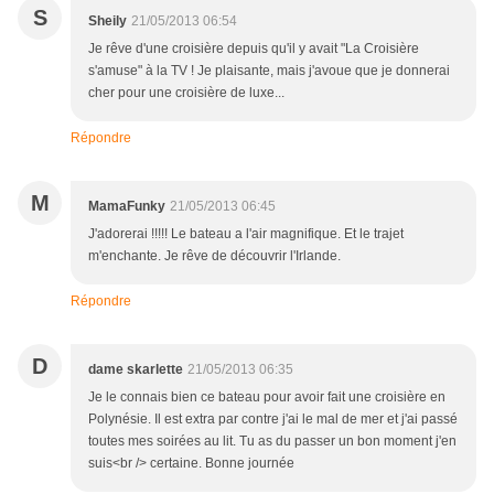
S
Sheily
21/05/2013 06:54
Je rêve d'une croisière depuis qu'il y avait "La Croisière
s'amuse" à la TV ! Je plaisante, mais j'avoue que je donnerai
cher pour une croisière de luxe...
Répondre
M
MamaFunky
21/05/2013 06:45
J'adorerai !!!!! Le bateau a l'air magnifique. Et le trajet
m'enchante. Je rêve de découvrir l'Irlande.
Répondre
D
dame skarlette
21/05/2013 06:35
Je le connais bien ce bateau pour avoir fait une croisière en
Polynésie. Il est extra par contre j'ai le mal de mer et j'ai passé
toutes mes soirées au lit. Tu as du passer un bon moment j'en
suis<br /> certaine. Bonne journée