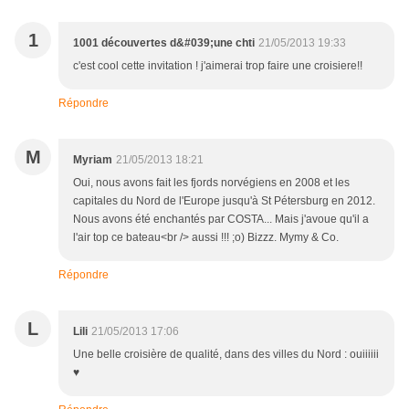
1
1001 découvertes d&#039;une chti
21/05/2013 19:33
c'est cool cette invitation ! j'aimerai trop faire une croisiere!!
Répondre
M
Myriam
21/05/2013 18:21
Oui, nous avons fait les fjords norvégiens en 2008 et les
capitales du Nord de l'Europe jusqu'à St Pétersburg en 2012.
Nous avons été enchantés par COSTA... Mais j'avoue qu'il a
l'air top ce bateau<br /> aussi !!! ;o) Bizzz. Mymy & Co.
Répondre
L
Lili
21/05/2013 17:06
Une belle croisière de qualité, dans des villes du Nord : ouiiiiii
♥