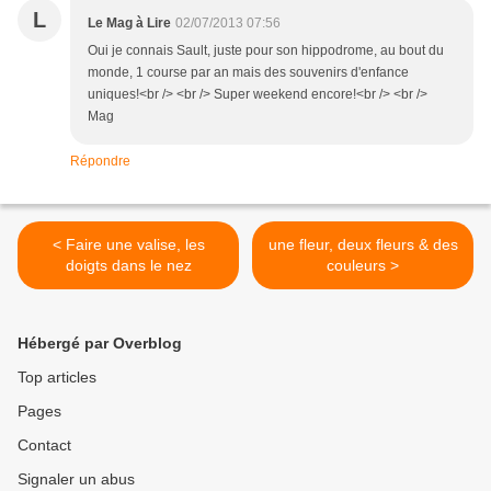
L
Le Mag à Lire
02/07/2013 07:56
Oui je connais Sault, juste pour son hippodrome, au bout du
monde, 1 course par an mais des souvenirs d'enfance
uniques!<br /> <br /> Super weekend encore!<br /> <br />
Mag
Répondre
< Faire une valise, les
une fleur, deux fleurs & des
doigts dans le nez
couleurs >
Hébergé par Overblog
Top articles
Pages
Contact
Signaler un abus