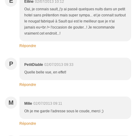
E
Eiline
02/07/2013 10:12
Oui, je connais sault, j'y ai passé quelques nuits dans un petit
hotel sans prétention mais super sympa... et je connait surtout
le nougat fabriqué à Sault qui est le meilleur que je n'ai
jamais eu<br /> l'occasion de gouter...! Je recommande
vraiment cet endroit...!
Répondre
P
PetitDiable
02/07/2013 09:33
Quelle belle vue, en effet!
Répondre
M
Milie
02/07/2013 09:11
Oh je me garde l'adresse sous le coude, merci ;)
Répondre