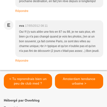
prochaine destination, en fait j'en rêve depuis si longtemps!
Répondre
E
eva
17/05/2012 08:11
Oui !!! j'y suis allée une fois en 87 ou 88, je ne sais plus, eh
bien ça n'a pas changé quand je vois tes photos, j'en ai un
bon souvenir, ça fait comme Paris, ce sont des villes au
charme unique,<br /> typique et qu'on n'oublie pas et qu'on
n'a pas fini de découvrir (2 jours c'était pas assez...) Bon jeudi.
Répondre
< Tu reprendrais bien un
Amsterdam tendance
peu de club med ?
urbaine >
Hébergé par Overblog