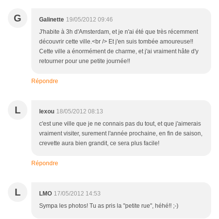
G
Galinette
19/05/2012 09:46
J'habite à 3h d'Amsterdam, et je n'ai été que très récemment
découvrir cette ville.<br /> Et j'en suis tombée amoureuse!!
Cette ville a énormément de charme, et j'ai vraiment hâte d'y
retourner pour une petite journée!!
Répondre
L
lexou
18/05/2012 08:13
c'est une ville que je ne connais pas du tout, et que j'aimerais
vraiment visiter, surement l'année prochaine, en fin de saison,
crevette aura bien grandit, ce sera plus facile!
Répondre
L
LMO
17/05/2012 14:53
Sympa les photos! Tu as pris la "petite rue", héhé!! ;-)