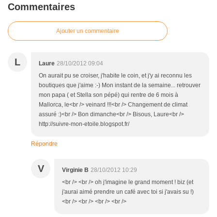
Commentaires
Ajouter un commentaire
L
Laure
28/10/2012 09:04
On aurait pu se croiser, j'habite le coin, et j'y ai reconnu les
boutiques que j'aime :-) Mon instant de la semaine... retrouver
mon papa ( et Stella son pépé) qui rentre de 6 mois à
Mallorca, le<br /> veinard !!!<br /> Changement de climat
assuré :)<br /> Bon dimanche<br /> Bisous, Laure<br />
http://suivre-mon-etoile.blogspot.fr/
Répondre
V
Virginie B
28/10/2012 10:29
<br /> <br /> oh j'imagine le grand moment ! biz (et
j'aurai aimé prendre un café avec toi si j'avais su !)
<br /> <br /> <br /> <br />