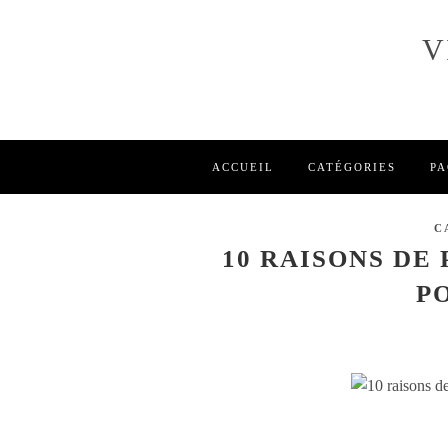
V
ACCUEIL
CATÉGORIES
PA
C
10 RAISONS DE
P