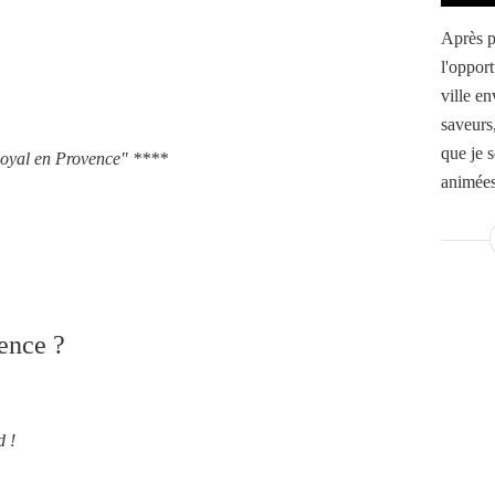
Après p
l'oppor
ville en
saveurs
que je 
oyal en Provence" ****
animées
ence ?
d !