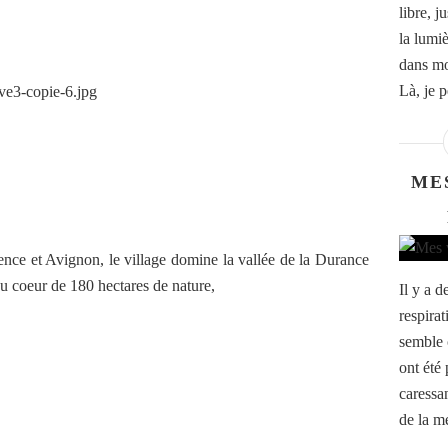
libre, j
la lumiè
dans mo
Là, je p
ME
ence et Avignon, le village domine la vallée de la Durance
au coeur de 180 hectares de nature,
Il y a 
respira
semble 
ont été 
caressan
de la me