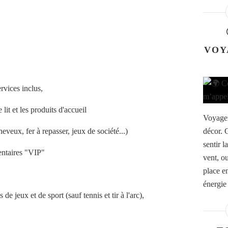
VOY
rvices inclus,
lit et les produits d'accueil
Voyager
eveux, fer à repasser, jeux de société...)
décor. 
sentir l
mentaires "VIP"
vent, o
place e
énergie
de jeux et de sport (sauf tennis et tir à l'arc),