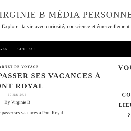
IRGINIE B MÉDIA PERSONN
Explorer la vie avec curiosité, conscience et émerveillement
GES
CONTACT
VO
ARNET DE VOYAGE
 PASSER SES VACANCES À
ONT ROYAL
CO
30 MAI 2013
By Virginie B
LIE
?