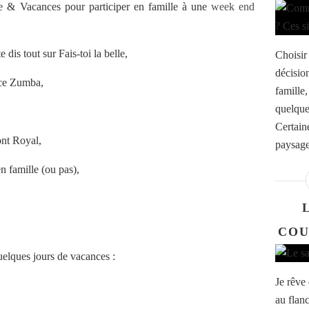
re & Vacances pour participer en famille à une
week end
 dis tout sur Fais-toi la belle,
Choisir
décision
nce Zumba,
famille,
quelque
Certaine
ont Royal,
paysage
n famille (ou pas),
COU
uelques jours de vacances :
Je rêve
au flanc