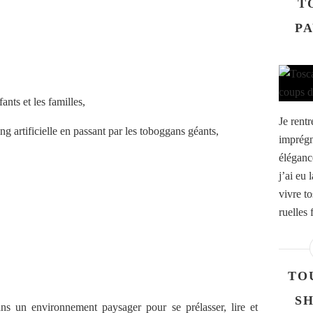
T
PA
ants et les familles,
Je rent
ing artificielle en passant par les toboggans géants,
imprégn
élégance
j’ai eu
vivre t
ruelles 
TO
SH
s un environnement paysager pour se prélasser, lire et