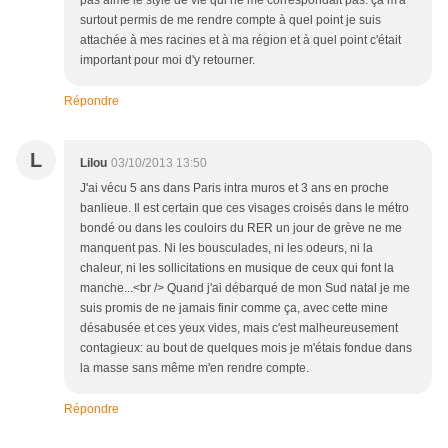
pas aimé le style de vie qui ne me correspondait pas. ça m'a
surtout permis de me rendre compte à quel point je suis
attachée à mes racines et à ma région et à quel point c'était
important pour moi d'y retourner.
Répondre
L
Lilou
03/10/2013 13:50
J'ai vécu 5 ans dans Paris intra muros et 3 ans en proche
banlieue. Il est certain que ces visages croisés dans le métro
bondé ou dans les couloirs du RER un jour de grève ne me
manquent pas. Ni les bousculades, ni les odeurs, ni la
chaleur, ni les sollicitations en musique de ceux qui font la
manche...<br /> Quand j'ai débarqué de mon Sud natal je me
suis promis de ne jamais finir comme ça, avec cette mine
désabusée et ces yeux vides, mais c'est malheureusement
contagieux: au bout de quelques mois je m'étais fondue dans
la masse sans même m'en rendre compte.
Répondre