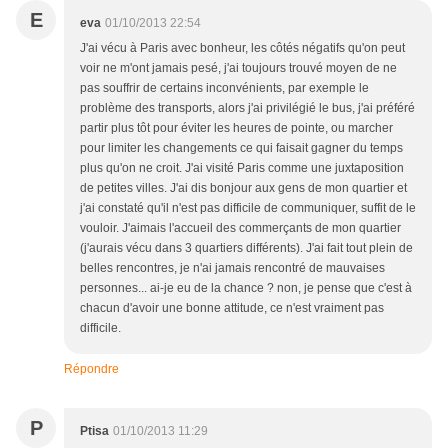
E
eva
01/10/2013 22:54
J'ai vécu à Paris avec bonheur, les côtés négatifs qu'on peut
voir ne m'ont jamais pesé, j'ai toujours trouvé moyen de ne
pas souffrir de certains inconvénients, par exemple le
problème des transports, alors j'ai privilégié le bus, j'ai préféré
partir plus tôt pour éviter les heures de pointe, ou marcher
pour limiter les changements ce qui faisait gagner du temps
plus qu'on ne croit. J'ai visité Paris comme une juxtaposition
de petites villes. J'ai dis bonjour aux gens de mon quartier et
j'ai constaté qu'il n'est pas difficile de communiquer, suffit de le
vouloir. J'aimais l'accueil des commerçants de mon quartier
(j'aurais vécu dans 3 quartiers différents). J'ai fait tout plein de
belles rencontres, je n'ai jamais rencontré de mauvaises
personnes... ai-je eu de la chance ? non, je pense que c'est à
chacun d'avoir une bonne attitude, ce n'est vraiment pas
difficile.
Répondre
P
Ptisa
01/10/2013 11:29