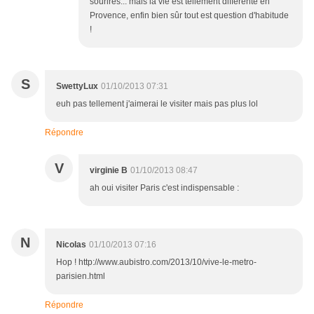
sourires... mais la vie est tellement différente en
Provence, enfin bien sûr tout est question d'habitude
!
S
SwettyLux
01/10/2013 07:31
euh pas tellement j'aimerai le visiter mais pas plus lol
Répondre
V
virginie B
01/10/2013 08:47
ah oui visiter Paris c'est indispensable :
N
Nicolas
01/10/2013 07:16
Hop ! http://www.aubistro.com/2013/10/vive-le-metro-
parisien.html
Répondre