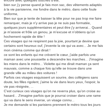
encore avec quelques touches d'été,
bien sur j'y pense quand je fais mon sac, des vêtements adaptés
à la vie parisienne, me fondre dans le métro, dans cette foule
uniforme,
Bien sur que je tente de baisser la tête pour ne pas trop me faire
remarquer, mais je n'y arrive pas je ne suis pas formatée,
quelques jours supplémentaires et peut être j'y arriverai... Quand
je m'assoie et frôle un genou, je m'excuse et n'obtiens qu'un
hochement rapide de tête !
Ces visages qui ne respirent pas la joie, pourtant je devine que
certains sont heureux ouf, j'invente la vie qui va avec... Je me fais
mon cinéma comme qui dirait !
ce sont les enfants qui me crèvent le cœur, j'aide parfois une
maman avec une poussette a descendre les marches... J'imagine
les miens dans le métro... Violette qui me dirait maman ça sent
mauvais, comme a chaque fois qu'elle se trouve dans une
grande ville au milieu des voitures !
Parfois ces visages esquissent un sourire, des collégiens sans
doute, les filles rigolent, j'aime la vie dans leurs yeux, l'espoir, la
vie pas résignée, ...
C'est curieux ces visages qu'on ne reverra plus, qu'on croise au
hasard... J'imagine parfois que je pourrai croiser dans une rame
qui va dans le sens inverse, un visage connu...
Je me demande si les parisiens prennent le métro tous les jours