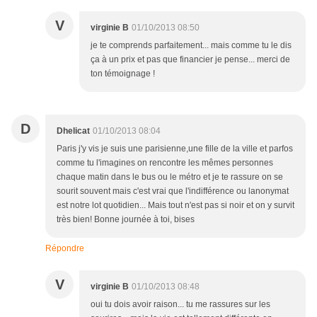
V
virginie B
01/10/2013 08:50
je te comprends parfaitement... mais comme tu le dis
ça à un prix et pas que financier je pense... merci de
ton témoignage !
D
Dhelicat
01/10/2013 08:04
Paris j'y vis je suis une parisienne,une fille de la ville et parfos
comme tu l'imagines on rencontre les mêmes personnes
chaque matin dans le bus ou le métro et je te rassure on se
sourit souvent mais c'est vrai que l'indifférence ou lanonymat
est notre lot quotidien... Mais tout n'est pas si noir et on y survit
très bien! Bonne journée à toi, bises
Répondre
V
virginie B
01/10/2013 08:48
oui tu dois avoir raison... tu me rassures sur les