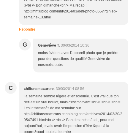
;)<br /> Bon dimanche<br /> Ma recap :
http://mhf.ublog.com/mhf/2014/03/defi-photo-365virginieb-
semaine-13.html
Répondre
G
Geneviève T.
30/03/2014 10:36
moins évident avec l'appareil photo que je préfère
pour des questions de qualité! Geneviève de
mesmotsdoubs
C
chiffonsmacarons
30/03/2014 08:56
Ta semaine semble légère et ensoleillée. C'est vrai que ton
défi est un vrai boulot, mais c'est motivant <br /> <br /> <br />
Les instantanés de ma semaine sur
http://chiffonsmacarons.canalblog.com/archives/2014/03/30/2
9547491.html<br /> <br /> Bon dimanche à toi , pour moi
aujourd'hui je vais avoir l'impression d'être &quot;à la
bourre&quot; toute la journée