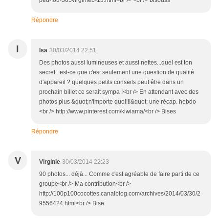
peu-fou-365virginieb-13.html<br /> <br /> bisouss
Répondre
I
Isa
30/03/2014 22:51
Des photos aussi lumineuses et aussi nettes...quel est ton
secret . est-ce que c'est seulement une question de qualité
d'appareil ? quelques petits conseils peut être dans un
prochain billet ce serait sympa !<br /> En attendant avec des
photos plus &quot;n'importe quoi!!!&quot; une récap. hebdo
<br /> http://www.pinterest.com/kiwiama/<br /> Bises
Répondre
V
Virginie
30/03/2014 22:23
90 photos... déjà... Comme c'est agréable de faire parti de ce
groupe<br /> Ma contribution<br />
http://100p100cocottes.canalblog.com/archives/2014/03/30/2
9556424.html<br /> Bise