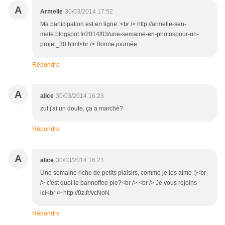
A
Armelle
30/03/2014 17:52
Ma participation est en ligne :<br /> http://armelle-sen-
mele.blogspot.fr/2014/03/une-semaine-en-photospour-un-
projet_30.html<br /> Bonne journée...
Répondre
A
alice
30/03/2014 16:23
zut j'ai un doute, ça a marché?
Répondre
A
alice
30/03/2014 16:21
Une semaine riche de petits plaisirs, comme je les aime :)<br
/> c'est quoi le bannoffee pie?<br /> <br /> Je vous rejoins
ici<br /> http://0z.fr/vcNoN
Répondre