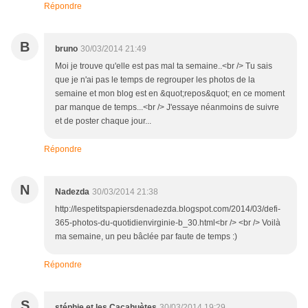
Répondre
B
bruno
30/03/2014 21:49
Moi je trouve qu'elle est pas mal ta semaine..<br /> Tu sais
que je n'ai pas le temps de regrouper les photos de la
semaine et mon blog est en &quot;repos&quot; en ce moment
par manque de temps...<br /> J'essaye néanmoins de suivre
et de poster chaque jour...
Répondre
N
Nadezda
30/03/2014 21:38
http://lespetitspapiersdenadezda.blogspot.com/2014/03/defi-
365-photos-du-quotidienvirginie-b_30.html<br /> <br /> Voilà
ma semaine, un peu bâclée par faute de temps :)
Répondre
S
stéphie et les Cacahuètes
30/03/2014 19:29