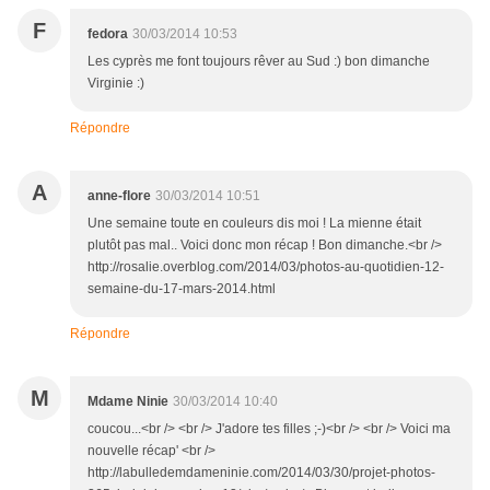
F
fedora
30/03/2014 10:53
Les cyprès me font toujours rêver au Sud :) bon dimanche
Virginie :)
Répondre
A
anne-flore
30/03/2014 10:51
Une semaine toute en couleurs dis moi ! La mienne était
plutôt pas mal.. Voici donc mon récap ! Bon dimanche.<br />
http://rosalie.overblog.com/2014/03/photos-au-quotidien-12-
semaine-du-17-mars-2014.html
Répondre
M
Mdame Ninie
30/03/2014 10:40
coucou...<br /> <br /> J'adore tes filles ;-)<br /> <br /> Voici ma
nouvelle récap' <br />
http://labulledemdameninie.com/2014/03/30/projet-photos-