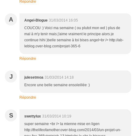
Répondre
A
Angel-Blogue
31/03/2014 16:05
COUCOU :) Voici ma semaine ( ou plutot mon wd ) plus de
mal à m'y tenir mais j'aime vraiment le principe alors je
continue hihi )belle semaine à toi bises angel<br /> http://ab-
leblog.over-blog.com/projet-365-6
Répondre
J
julesetmoa
31/03/2014 14:18
Encore une belle semaine ensoleillée :)
Répondre
S
swettylux
31/03/2014 10:19
super semaine <br /> la mienne mise en ligen
http://thelifeofamother.over-blog.com/2014/03/un-projet-un-