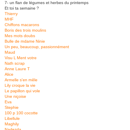
7- un flan de légumes et herbes du printemps
Et toi ta semaine ?
Thierry
MHF
Chiffons macarons
Boris des trois moulins
Mes mots doubs
Bulle de mdame Ninie
Un peu, beaucoup, passionnément
Maud
Visu L Ment votre
Nath scrap
Anne Laure T
Alice
Armelle s'en mêle
Lily croque la vie
Le papillon qui vole
Une niçoise
Eva
Stephie
100 p 100 cocotte
Libellule
Maghily
Nadezda