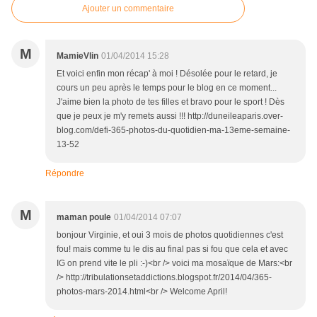
Ajouter un commentaire
M
MamieVlin
01/04/2014 15:28
Et voici enfin mon récap' à moi ! Désolée pour le retard, je
cours un peu après le temps pour le blog en ce moment...
J'aime bien la photo de tes filles et bravo pour le sport ! Dès
que je peux je m'y remets aussi !!! http://duneileaparis.over-
blog.com/defi-365-photos-du-quotidien-ma-13eme-semaine-
13-52
Répondre
M
maman poule
01/04/2014 07:07
bonjour Virginie, et oui 3 mois de photos quotidiennes c'est
fou! mais comme tu le dis au final pas si fou que cela et avec
IG on prend vite le pli :-)<br /> voici ma mosaïque de Mars:<br
/> http://tribulationsetaddictions.blogspot.fr/2014/04/365-
photos-mars-2014.html<br /> Welcome April!