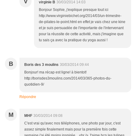
V
virginie B
30/03/2014 14:03
Bonjour Sophie, j'explique presque tout ici
http://www.virginiebichet.org/2014/03/un-trimestre-
de-pilates-le-point.html en effet je vais chez une kine
et je suis persuadée de l'importante de l'intervenant
pour la réussite de cette activité, mais j'imagine que
tu sais ça avec la pratique du yoga aussi !
B
Boris des 3 moulins
30/03/2014 09:44
Bonjour! ma récap est ligne! à bientot!
http://borisdes3moulins.com/2014/03/365-photos-du-
quotidien-9/
Répondre
M
MHF
30/03/2014 09:08
C'est vrai qu'avec nos téléphones, une photo par jour, c'est
assez simple finalement mais pour la première fois cette
semaine j'ai été moins inspirée... <br /> J'aime bcp les tulipes