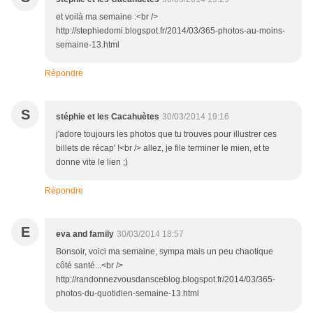
et voilà ma semaine :<br />
http://stephiedomi.blogspot.fr/2014/03/365-photos-au-moins-
semaine-13.html
Répondre
S
stéphie et les Cacahuètes
30/03/2014 19:16
j'adore toujours les photos que tu trouves pour illustrer ces
billets de récap' !<br /> allez, je file terminer le mien, et te
donne vite le lien ;)
Répondre
E
eva and family
30/03/2014 18:57
Bonsoir, voici ma semaine, sympa mais un peu chaotique
côté santé...<br />
http://randonnezvousdansceblog.blogspot.fr/2014/03/365-
photos-du-quotidien-semaine-13.html