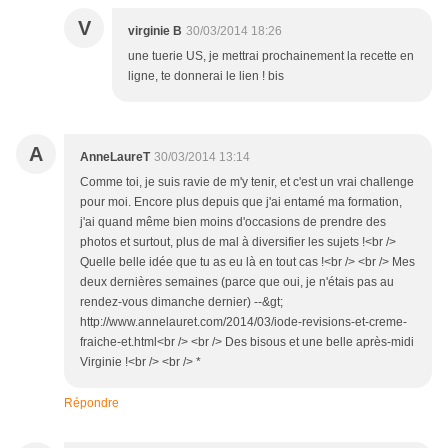
V
virginie B
30/03/2014 18:26
une tuerie US, je mettrai prochainement la recette en
ligne, te donnerai le lien ! bis
A
AnneLaureT
30/03/2014 13:14
Comme toi, je suis ravie de m'y tenir, et c'est un vrai challenge
pour moi. Encore plus depuis que j'ai entamé ma formation,
j'ai quand même bien moins d'occasions de prendre des
photos et surtout, plus de mal à diversifier les sujets !<br />
Quelle belle idée que tu as eu là en tout cas !<br /> <br /> Mes
deux dernières semaines (parce que oui, je n'étais pas au
rendez-vous dimanche dernier) --&gt;
http://www.annelauret.com/2014/03/iode-revisions-et-creme-
fraiche-et.html<br /> <br /> Des bisous et une belle après-midi
Virginie !<br /> <br /> *
Répondre