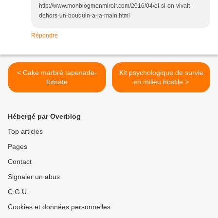
http://www.monblogmonmiroir.com/2016/04/et-si-on-vivait-
dehors-un-bouquin-a-la-main.html
Répondre
< Cake marbré tapenade-
Kit psychologique de survie
tomate
en milieu hostile >
Hébergé par Overblog
Top articles
Pages
Contact
Signaler un abus
C.G.U.
Cookies et données personnelles