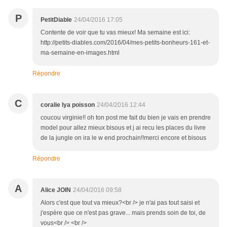
P
PetitDiable
24/04/2016 17:05
Contente de voir que tu vas mieux! Ma semaine est ici:
http://petits-diables.com/2016/04/mes-petits-bonheurs-161-et-
ma-semaine-en-images.html
Répondre
C
coralie lya poisson
24/04/2016 12:44
coucou virginie!! oh ton post me fait du bien je vais en prendre
model pour allez mieux bisous et j ai recu les places du livre
de la jungle on ira le w end prochain!!merci encore et bisous
Répondre
A
Alice JOIN
24/04/2016 09:58
Alors c'est que tout va mieux?<br /> je n'ai pas tout saisi et
j'espère que ce n'est pas grave... mais prends soin de toi, de
vous<br /> <br />