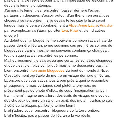
pas dans la vie réelle et pourtant j'ai l'impression de les connaître
depuis tellement longtemps,
J'aimerai tellement les rencontrer, passer derrière l'écran,
partager un déjeuner, s'assoir autour d'un thé, on en aurait des
choses à se rencontrer... si je devais te les citer la liste serait
longue mais je pense spontanément à
Alice
,
Anne Laure
,
Anuyka
par exemple...mais j'aurai pu citer
Eva
,
Ptisa
et bien d'autres
encore !
Au début que j'ai blogué, je me souviens combien j'avais hâte de
passer derrière l'écran, je me souviens ces premières soirées de
blogueuses parisiennes, je me souviens combien ça changeait
tout lorsque j'avais rencontré les personnes,
Malheureusement je sais aussi que certaines sont très éloignées
et que c'est bien plus compliqué mais je ne désespère pas, j'ai
bien rencontré
mon amie blogueuse
du bout du monde à Nice,
C'est tellement agréable de mettre un visage derrière un écran,
Et encore que vous savez tous à peu prés à quoi je ressemble
physiquement mais certaines sont plutôt anonymes, ne
présentent pas de photo d'elle... du coup l'imagination va bon
train... je m'imagine une allure, des traits du visage, une couleur
des cheveux derrière un style, un écrit, des mots... parfois je suis
à côté de la plaque, parfois je tombe bien !
Bref j'adore vous rencontrer blogueurs de la terre entière,
Bref n'hésitez pas à passer de l'écran à la vie réelle