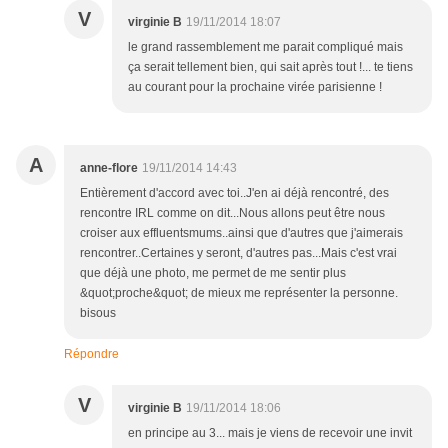
V
virginie B
19/11/2014 18:07
le grand rassemblement me parait compliqué mais
ça serait tellement bien, qui sait après tout !... te tiens
au courant pour la prochaine virée parisienne !
A
anne-flore
19/11/2014 14:43
Entièrement d'accord avec toi..J'en ai déjà rencontré, des
rencontre IRL comme on dit...Nous allons peut être nous
croiser aux effluentsmums..ainsi que d'autres que j'aimerais
rencontrer..Certaines y seront, d'autres pas...Mais c'est vrai
que déjà une photo, me permet de me sentir plus
&quot;proche&quot; de mieux me représenter la personne.
bisous
Répondre
V
virginie B
19/11/2014 18:06
en principe au 3... mais je viens de recevoir une invit