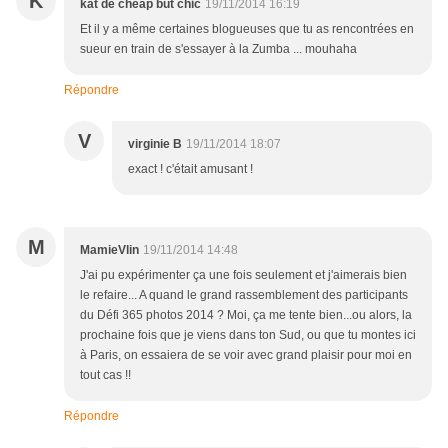
K
kat de cheap but chic
19/11/2014 16:19
Et il y a même certaines blogueuses que tu as rencontrées en
sueur en train de s'essayer à la Zumba ... mouhaha
Répondre
V
virginie B
19/11/2014 18:07
exact ! c'était amusant !
M
MamieVlin
19/11/2014 14:48
J'ai pu expérimenter ça une fois seulement et j'aimerais bien
le refaire... A quand le grand rassemblement des participants
du Défi 365 photos 2014 ? Moi, ça me tente bien...ou alors, la
prochaine fois que je viens dans ton Sud, ou que tu montes ici
à Paris, on essaiera de se voir avec grand plaisir pour moi en
tout cas !!
Répondre