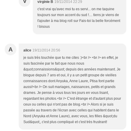
V
virginie B
19/11/2014 22:29
c'est vrai qu'avec moi tu es servi... on me taquine
toujours sur mon accent du sud !.... tiens je viens de
t'ajouter à ma blog roll sur Fais-toi la belle forcément
! bisous
A
alice
19/11/2014 20:56
je suis très touchée que tu me cites :)<br /> <br /> en effet, je
suis fascinée par le fait que nous nous
&quot;connaissions&quot; depuis des années maintenant. Je
blogue depuis 7 ans et oui, il y a un petit groupe de vieilles
connaissances dont Anyuka, Anne Laure, Ptisa font partie
aussi!<br /> On suit mariages, naissances, petits et grands
drames. Je pense à vous tous les jours en vous lisant,
regardant les photos.<br /> C'est étrange et d'autant plus pour
ceux ou celles qui n'ont pas de blog.<br /> Alors si je suis
passée au travers de l'écran avec celles qui habitent dans le
Nord (Anyuka et Anne Laure), avec vous, les filles &quot;du
Sud&quot;, c'est plus compliqué et c'est très frustrant!