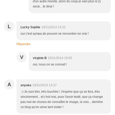
d'un autre monde, alors du coup je sais plus si j'y
serai... te dirai !
L
Lucky Sophie
19/11/2014 14:22
oui c'est sympa de pouvoir se rencontrer en vrai !
Répondre
V
virginie B
19/11/2014 18:05
oui, nous on se connait !
A
anyuka
19/11/2014 13:37
:-) Je suis très, très touchée ! J'espère que ça se fera, très
sincèrement... et c'est vrai, pour l'avoir testé, que ça change
pas mal de choses de connaître le visage, la voix... derrière
ce blog qu'on aime tant visiter !