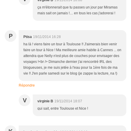
virginie B
19/11/2014 18:08
ça m'étonnerait que tu passes un jour par Miramas
mais sait on jamais !.... en tous les cas j'adorerai !
P
Ptisa
19/11/2014 16:28
ha là ! viens faire un tour à Toulouse !! J'aimerais bien venir
faire un tour à Nice ! Ma meilleure amie habite à Cannes ... on
attendra que Nelly n'est plus de couches pour envisager des
voyages !<br /> Dimanche dernier j'ai rencontré IRL des
blogueuses, je me suis jetée à l'eau pour la 1ère fois de ma
vie !! J'en parle samedi sur le blog (je zappe la lecture, na !)
Répondre
V
virginie B
19/11/2014 18:07
qui sait, entre Toulouse et Nice !