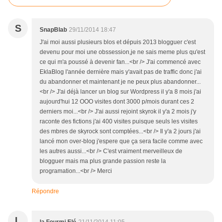
S
SnapBlab
29/11/2014 18:47
J'ai moi aussi plusieurs blos et dépuis 2013 blogguer c'est
devenu pour moi une obssession,je ne sais meme plus qu'est
ce qui m'a poussé à devenir fan...<br /> J'ai commencé avec
EklaBlog l'année dernière mais y'avait pas de traffic donc j'ai
du abandonner et maintenant je ne peux plus abandonner...
<br /> J'ai déjà lancer un blog sur Wordpress il y'a 8 mois j'ai
aujourd'hui 12 OOO visites dont 3000 p/mois durant ces 2
derniers moi...<br /> J'ai aussi rejoint skyrok il y'a 2 mois j'y
raconte des fictions j'ai 400 visites puisque seuls les visites
des mbres de skyrock sont comptées...<br /> Il y'a 2 jours j'ai
lancé mon over-blog j'espere que ça sera facile comme avec
les autres aussi...<br /> C'est vraiment merveilleux de
blogguer mais ma plus grande passion reste la
programation...<br /> Merci
Répondre
L