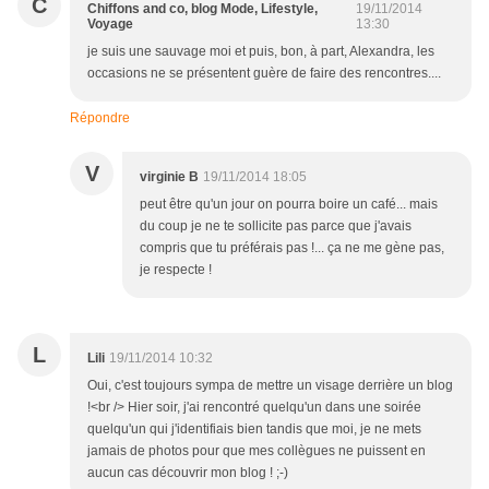
C
Chiffons and co, blog Mode, Lifestyle,
19/11/2014
Voyage
13:30
je suis une sauvage moi et puis, bon, à part, Alexandra, les
occasions ne se présentent guère de faire des rencontres....
Répondre
V
virginie B
19/11/2014 18:05
peut être qu'un jour on pourra boire un café... mais
du coup je ne te sollicite pas parce que j'avais
compris que tu préférais pas !... ça ne me gène pas,
je respecte !
L
Lili
19/11/2014 10:32
Oui, c'est toujours sympa de mettre un visage derrière un blog
!<br /> Hier soir, j'ai rencontré quelqu'un dans une soirée
quelqu'un qui j'identifiais bien tandis que moi, je ne mets
jamais de photos pour que mes collègues ne puissent en
aucun cas découvrir mon blog ! ;-)