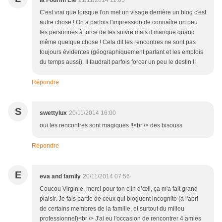
la Fourmi Elé
21/11/2014 11:05
C'est vrai que lorsque l'on met un visage derrière un blog c'est
autre chose ! On a parfois l'impression de connaître un peu
les personnes à force de les suivre mais il manque quand
même quelque chose ! Cela dit les rencontres ne sont pas
toujours évidentes (géographiquement parlant et les emplois
du temps aussi). Il faudrait parfois forcer un peu le destin !!
Répondre
S
swettylux
20/11/2014 16:00
oui les rencontres sont magiques !!<br /> des bisouss
Répondre
E
eva and family
20/11/2014 07:56
Coucou Virginie, merci pour ton clin d’œil, ça m'a fait grand
plaisir. Je fais partie de ceux qui bloguent incognito (à l'abri
de certains membres de la famille, et surtout du milieu
professionnel)<br /> J'ai eu l'occasion de rencontrer 4 amies