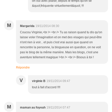
oh oui avec plaisir, depuis le temps qu'on se
&quot;fréquente virtuellement&quot; !!!
M
Margarida
19/11/2014 08:30
Coucou Virginie,<br /> <br /> Tu as raison quand tu dis qu'on
laisse voler l'imagination et on met des visages qui peut-être
n'ont rien à voir... et puis c'est vrai aussi que quand on
rencontre la personne, la blogueuse en question, on ne voit
pas le blog de la même manière. Mais les blogs, c'est une
aventure tellement magique !<br /> <br /> Bisous à toi !
Répondre
V
virginie B
19/11/2014 09:47
tout à fait d'accord !!!!
M
maman au foyeah
19/11/2014 07:47