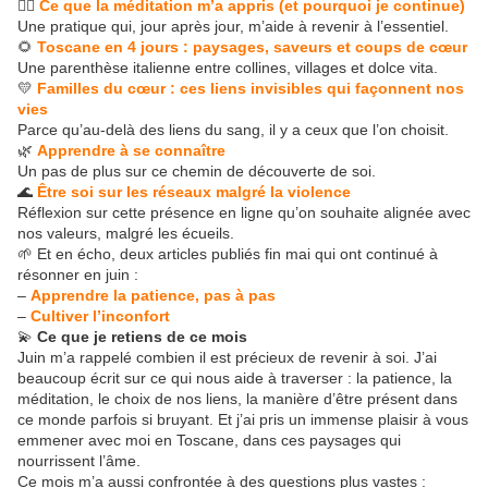
🧘‍♀️
Ce que la méditation m’a appris (et pourquoi je continue)
Une pratique qui, jour après jour, m’aide à revenir à l’essentiel.
🌻
Toscane en 4 jours : paysages, saveurs et coups de cœur
Une parenthèse italienne entre collines, villages et dolce vita.
💛
Familles du cœur : ces liens invisibles qui façonnent nos
vies
Parce qu’au-delà des liens du sang, il y a ceux que l’on choisit.
🌿
Apprendre à se connaître
Un pas de plus sur ce chemin de découverte de soi.
🌊
Être soi sur les réseaux malgré la violence
Réflexion sur cette présence en ligne qu’on souhaite alignée avec
nos valeurs, malgré les écueils.
🌱 Et en écho, deux articles publiés fin mai qui ont continué à
résonner en juin :
–
Apprendre la patience, pas à pas
–
Cultiver l’inconfort
💫
Ce que je retiens de ce mois
Juin m’a rappelé combien il est précieux de revenir à soi. J’ai
beaucoup écrit sur ce qui nous aide à traverser : la patience, la
méditation, le choix de nos liens, la manière d’être présent dans
ce monde parfois si bruyant. Et j’ai pris un immense plaisir à vous
emmener avec moi en Toscane, dans ces paysages qui
nourrissent l’âme.
Ce mois m’a aussi confrontée à des questions plus vastes :