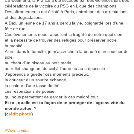
Ce week-end, la France a été secouée par des violences lors des
célébrations de la victoire du PSG en Ligue des champions.
Des affrontements ont éclaté à Paris, entraînant des arrestations
et des dégradations.
À Dax, un jeune de 17 ans a perdu la vie, poignardé lors d'une
fête de rue.
Ces événements nous rappellent la fragilité de notre quotidien
et la nécessité de trouver des refuges pour préserver notre
humanité.
Alors, dans le tumulte, je m’accroche à la beauté d’un coucher de
soleil,
au chant d’un oiseau au petit matin,
au reflet changeant du ciel à l’aube ou au crépuscule.
J’apprends à guetter ces moments précieux,
la douceur d’un sourire échangé,
la chaleur d’une tasse de thé.
ces respirations de poésie
qui nous permettent de garder le cap malgré tout.
Et toi, quelle est ta façon de te protéger de l’agressivité du
monde actuel ?
(c
rédit photo
)
#Viva la vida