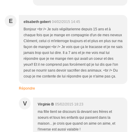
E
elisabeth gobert
04/02/2015 14:45
Bonjour <br /> Je suis végétarienne depuis 15 ans et à
chaque fois que je mange en compagnie d'un de mes neveux
Clément, celui ci m'interroge toujours et et plus en plus sur ma
façon de manger.<br /> Je vois que ça le tracasse et je ne sais
jamais trop quoi lui dire. Il a 7 ans et je me vois mal lui
répondre que je ne mange rien qui avait un coeur et des
yeux!! Et il ne comprend pas forcément qd je lui dis que l'on
peut se nourrir sans devoir sacrifier des animaux. <br /> Du
coup je me contente de lui répondre que je n'aime pas ça.
Répondre
V
Virginie B
05/02/2015 18:23
ma fille tient se discours là devant ses frères et
soeurs et tous les enfants qui passent dans la
maison... je crois que quand on aime on aime, et
l'inverse est aussi valable !