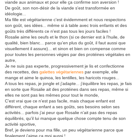
viande aux animaux et pour elle ça confirme son aversion !
De goût, son non-désir de la viande s'est transformée en
idéologie...
Ma fille est végétarienne c'est évidemment et nous respectons
son goût, ses idées... même si à table avec trois enfants et des
goûts très différents ce n'est pas tous les jours faciles !
Rosalie aime les oeufs et le thon (si ce dernier est à l'huile, de
qualité, bien blanc... parce qu'en plus du goût, il faut aussi que
visuellement il assure)... et sinon et bien on compense comme
pour toutes les personnes végies par des protéines végétales en
autre,
Je ne suis pas experte, progressivement je lis et confectionne
des recettes, des
galettes végétariennes
par exemple, elle
mange et aime le quinoa, les lentilles, les haricots rouges...
A tous les repas, je jongle et j'adapte... j'équilibre les repas, je fais
en sorte que Rosalie ait des protéines dans ses repas, même si
elles ne sont pas les mêmes pour tout le monde,
C'est vrai que ce n'est pas facile, mais chaque enfant est
différent, chaque enfant a ses goûts, ses besoins selon ses
activités... parfois j'ai peur que Rosalie n'ait pas des repas
équilibrés, qu'il lui manque quelque chose compte tenu de son
activité sportive,
Bref, je deviens pour ma fille, un peu végétarienne parce que
finalement j'aime ça moi aussi !