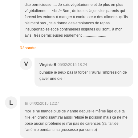
dite pernicieuse ..... Je suis végétarienne et de plus en plus
végétalienne .....<br /> Bon , de toutes façons les parents qui
forcent les enfants à manger à contre cœur des aliments qu'ils
n'aiment pas , cela donne des ambiances de repas
insupportables et de continuelles disputes qui sont , à mon
avis , très pernicieuses également .........................
Répondre
V
Virginie B
05/02/2015 18:24
punaise je peux pas la forcer ! j'aurai l'impression de
gaver une oie !
L
lili
04/02/2015 12:27
moi je ne mange plus de viande depuis le même âge que ta
fille, en grandissant j'ai aussi refusé le poisson mais ça ne me
pose aucun problème je n'ai pas de carences (j'ai fait de
l'anémie pendant ma grossesse par contre)