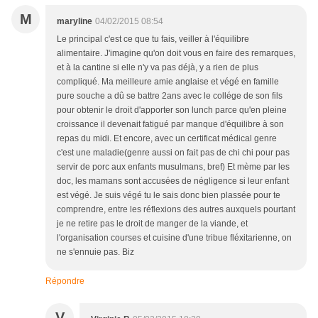
M
maryline
04/02/2015 08:54
Le principal c'est ce que tu fais, veiller à l'équilibre
alimentaire. J'imagine qu'on doit vous en faire des remarques,
et à la cantine si elle n'y va pas déjà, y a rien de plus
compliqué. Ma meilleure amie anglaise et végé en famille
pure souche a dû se battre 2ans avec le collége de son fils
pour obtenir le droit d'apporter son lunch parce qu'en pleine
croissance il devenait fatigué par manque d'équilibre à son
repas du midi. Et encore, avec un certificat médical genre
c'est une maladie(genre aussi on fait pas de chi chi pour pas
servir de porc aux enfants musulmans, bref) Et mème par les
doc, les mamans sont accusées de négligence si leur enfant
est végé. Je suis végé tu le sais donc bien plassée pour te
comprendre, entre les réflexions des autres auxquels pourtant
je ne retire pas le droit de manger de la viande, et
l'organisation courses et cuisine d'une tribue fléxitarienne, on
ne s'ennuie pas. Biz
Répondre
V