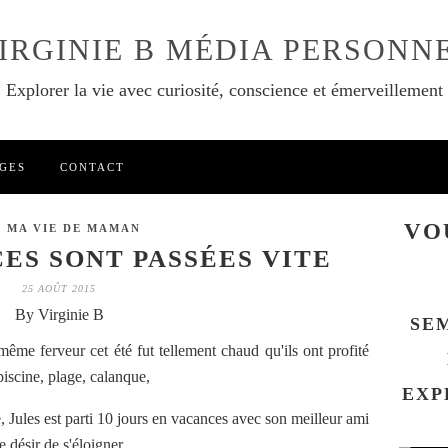
IRGINIE B MÉDIA PERSONN
Explorer la vie avec curiosité, conscience et émerveillement
GES
CONTACT
VO
S MA VIE DE MAMAN
ES SONT PASSÉES VITE
25 AOÛT 2015
By Virginie B
SE
 même ferveur cet été fut tellement chaud qu'ils ont profité
 piscine, plage, calanque,
EXP
té, Jules est parti 10 jours en vacances avec son meilleur ami
e désir de s'éloigner,