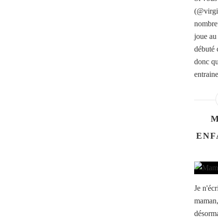
(@virgi
nombreu
joue au 
débuté 
donc qu
entrain
M
ENF
Je n'écr
maman, 
désorma