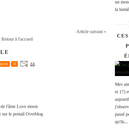
un mond
la lumiè
Article suivant »
CES
Retour à l'accueil
CLE
É
post
0
Mes ain
et 17) e
aujourd'
 de l'âme Love moon
j'observ
B
sur le portail Overblog
passé po
qu'ils...