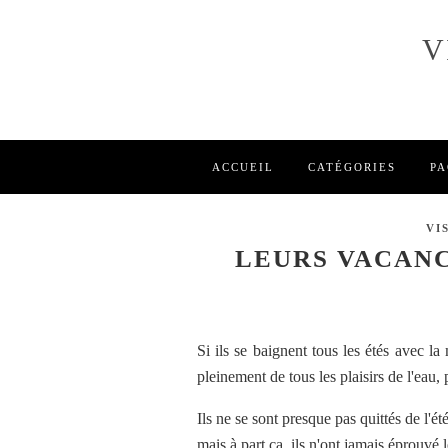
V
ACCUEIL
CATÉGORIES
PA
VI
LEURS VACANC
Si ils se baignent tous les étés avec la
pleinement de tous les plaisirs de l'eau,
Ils ne se sont presque pas quittés de l'é
mais à part ça, ils n'ont jamais éprouvé l