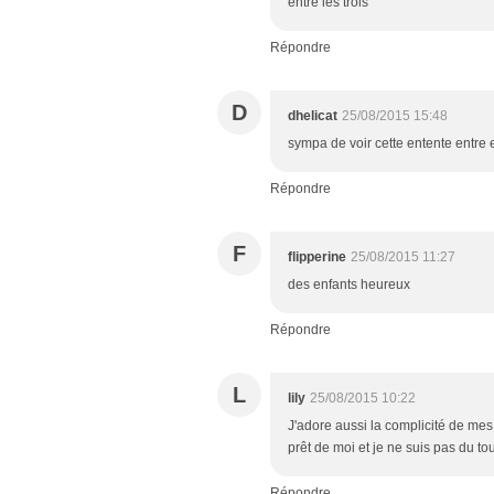
entre les trois
Répondre
D
dhelicat
25/08/2015 15:48
sympa de voir cette entente entre 
Répondre
F
flipperine
25/08/2015 11:27
des enfants heureux
Répondre
L
lily
25/08/2015 10:22
J'adore aussi la complicité de mes
prêt de moi et je ne suis pas du to
Répondre