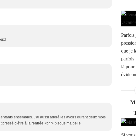
Parfois 
eux!
pression
que je 
parfois
là pour 
évidemm
M
 enfants ensembles. J'ai aussi adoré les avoirs durant deux mois
ut pressé d'être à la rentrée.<br /> bisous ma belle
Si vous