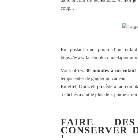
dans la cour de récréation... et moi j
coup...
En postant une photo d’un enfant
https://www.facebook.com/
lelapindurac
Vous offrez
30 minutes à un enfant 
temps tenter de gagner un cadeau.
En effet, Duracell procèdera au compta
5 clichés ayant le plus de « j’aime » rem
FAIRE DE
CONSERVER D