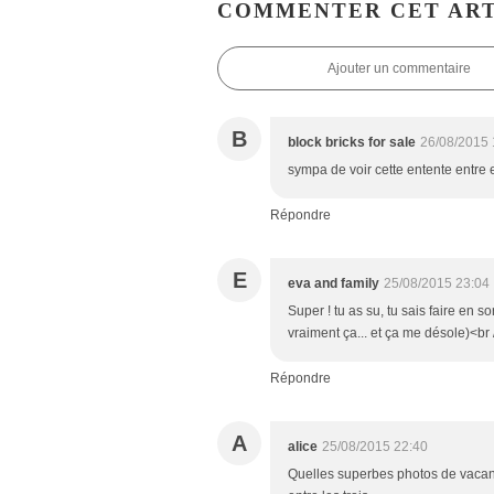
COMMENTER CET ART
Ajouter un commentaire
B
block bricks for sale
26/08/2015 
sympa de voir cette entente entre 
Répondre
E
eva and family
25/08/2015 23:04
Super ! tu as su, tu sais faire en s
vraiment ça... et ça me désole)<br /
Répondre
A
alice
25/08/2015 22:40
Quelles superbes photos de vacances