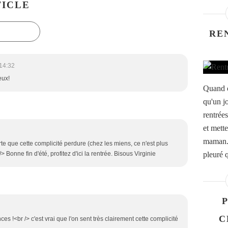
ICLE
RE
14:32
eux!
Quand o
qu'un jo
rentrées
et mett
maman. 
orte que cette complicité perdure (chez les miens, ce n'est plus
pleuré q
> Bonne fin d'été, profitez d'ici la rentrée. Bisous Virginie
P
C
 !<br /> c'est vrai que l'on sent très clairement cette complicité