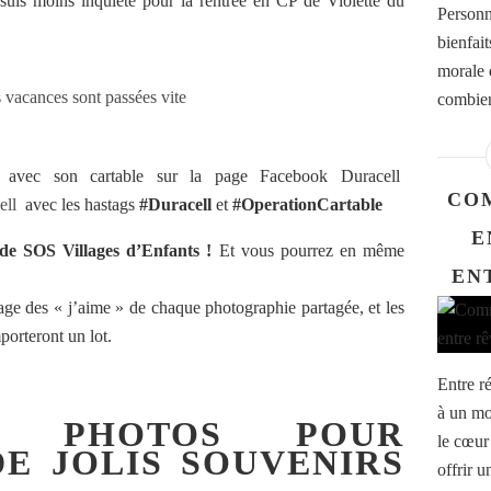
e suis moins inquiète pour la rentrée en CP de Violette du
Personn
bienfait
morale 
combien 
 avec son cartable sur la page Facebook Duracell
CO
ell
avec les hastags
#Duracell
et
#OperationCartable
E
de SOS Villages d’Enfants !
Et vous pourrez en même
EN
ge des « j’aime » de chaque photographie partagée, et les
porteront un lot.
Entre ré
à un mo
S PHOTOS POUR
le cœur 
E JOLIS SOUVENIRS
offrir u