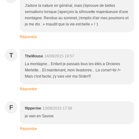
J'adore la nature en général, mais j'éprouve de belles
sensations lorsque j'aperçois la silhouette majestueuse d'une
montagne. Rendue au sommet, j'emplis d'air mes poumons et
je me dis : « maudit que la vie est belle » ! :)
Répondre
T
TheMouse
14/08/2015 19:57
La montagne... Enfant je passais tous les étés a Orcieres
Merlette... Et maintenant, mon ileadoree... La corse!<br />
Mais c'est facile, j'y vais voir ma Sister!!!
Répondre
F
flipperine
13/08/2015 17:06
je vais en Savoie
Répondre