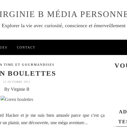
IRGINIE B MÉDIA PERSONN
Explorer la vie avec curiosité, conscience et émerveillement
GES
CONTACT
VO
EA TIME ET GOURMANDISES
N BOULETTES
15 OCTOBRE 2015
By Virginie B
AD
card Hacker et je me suis bien amusée parce que c'est ça
TE
er un plaisir, une découverte, une méga aventure...