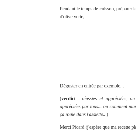
Pendant le temps de cuisson, préparer l
d'olive verte,
Déguster en entrée par exemple...
(
verdict
: r
éussies et appréciées, on
appréciées par tous... ou comment mang
ça roule dans l'assiette..
.)
Merci
Picard
(j'espère que ma recette pl