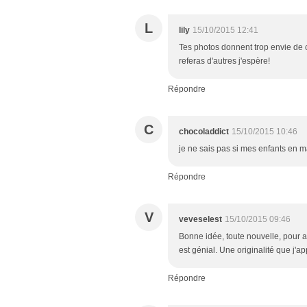
L
lily
15/10/2015 12:41
Tes photos donnent trop envie de cu
referas d'autres j'espère!
Répondre
C
chocoladdict
15/10/2015 10:46
je ne sais pas si mes enfants en m
Répondre
V
veveselest
15/10/2015 09:46
Bonne idée, toute nouvelle, pour app
est génial. Une originalité que j'a
Répondre