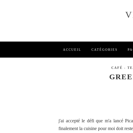
V
ACCUEIL
CATÉGORIES
PA
CAFÉ - T
GREE
j'ai accepté le défi que m'a lancé Pi
finalement la cuisine pour moi doit rest