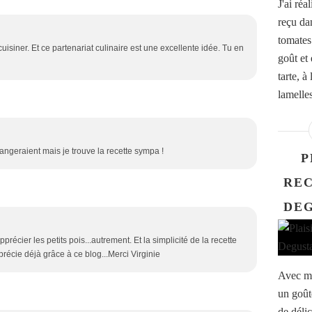
J'ai réa
reçu da
tomates 
isiner. Et ce partenariat culinaire est une excellente idée. Tu en
goût et 
tarte, à
lamelles.
angeraient mais je trouve la recette sympa !
P
REC
DEG
récier les petits pois...autrement. Et la simplicité de la recette
pprécie déjà grâce à ce blog...Merci Virginie
Avec ma
un goût
de délic