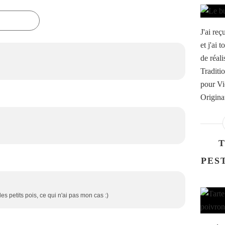
J'ai re
et j'ai 
de réali
Traditi
pour Vi
Origina
T
PES
s petits pois, ce qui n'ai pas mon cas :)