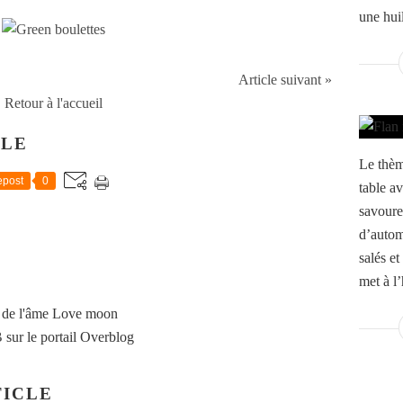
une huil
Article suivant »
Retour à l'accueil
CLE
Le thèm
post
0
table a
savoure
d’autom
salés et
met à l’
 de l'âme Love moon
B
sur le portail Overblog
ICLE