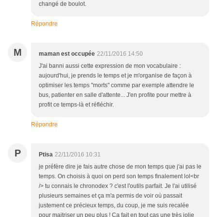
changé de boulot.
Répondre
M
maman est occupée
22/11/2016 14:50
J'ai banni aussi cette expression de mon vocabulaire :
aujourd'hui, je prends le temps et je m'organise de façon à
optimiser les temps "morts" comme par exemple attendre le
bus, patienter en salle d'attente... J'en profite pour mettre à
profit ce temps-là et réfléchir.
Répondre
P
Ptisa
22/11/2016 10:31
je préfère dire je fais autre chose de mon temps que j'ai pas le
temps. On choisis à quoi on perd son temps finalement lol<br
/> tu connais le chronodex ? c'est l'outils parfait. Je l'ai utilisé
plusieurs semaines et ça m'a permis de voir où passait
justement ce précieux temps, du coup, je me suis recalée
pour maitriser un peu plus ! Ca fait en tout cas une très jolie