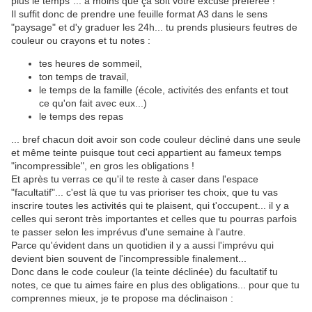
plus le temps"... à moins que ça soit votre excuse préférée !
Il suffit donc de prendre une feuille format A3 dans le sens
"paysage" et d'y graduer les 24h... tu prends plusieurs feutres de
couleur ou crayons et tu notes :
tes heures de sommeil,
ton temps de travail,
le temps de la famille (école, activités des enfants et tout
ce qu'on fait avec eux...)
le temps des repas
... bref chacun doit avoir son code couleur décliné dans une seule
et même teinte puisque tout ceci appartient au fameux temps
"incompressible", en gros les obligations !
Et après tu verras ce qu'il te reste à caser dans l'espace
"facultatif"... c'est là que tu vas prioriser tes choix, que tu vas
inscrire toutes les activités qui te plaisent, qui t'occupent... il y a
celles qui seront très importantes et celles que tu pourras parfois
te passer selon les imprévus d'une semaine à l'autre.
Parce qu'évident dans un quotidien il y a aussi l'imprévu qui
devient bien souvent de l'incompressible finalement...
Donc dans le code couleur (la teinte déclinée) du facultatif tu
notes, ce que tu aimes faire en plus des obligations... pour que tu
comprennes mieux, je te propose ma déclinaison :