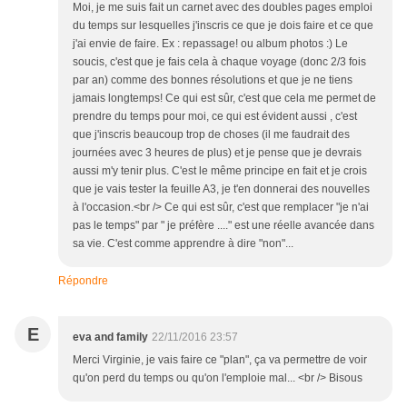
Moi, je me suis fait un carnet avec des doubles pages emploi
du temps sur lesquelles j'inscris ce que je dois faire et ce que
j'ai envie de faire. Ex : repassage! ou album photos :) Le
soucis, c'est que je fais cela à chaque voyage (donc 2/3 fois
par an) comme des bonnes résolutions et que je ne tiens
jamais longtemps! Ce qui est sûr, c'est que cela me permet de
prendre du temps pour moi, ce qui est évident aussi , c'est
que j'inscris beaucoup trop de choses (il me faudrait des
journées avec 3 heures de plus) et je pense que je devrais
aussi m'y tenir plus. C'est le même principe en fait et je crois
que je vais tester la feuille A3, je t'en donnerai des nouvelles
à l'occasion.<br /> Ce qui est sûr, c'est que remplacer "je n'ai
pas le temps" par " je préfère ...." est une réelle avancée dans
sa vie. C'est comme apprendre à dire "non"...
Répondre
E
eva and family
22/11/2016 23:57
Merci Virginie, je vais faire ce "plan", ça va permettre de voir
qu'on perd du temps ou qu'on l'emploie mal... <br /> Bisous