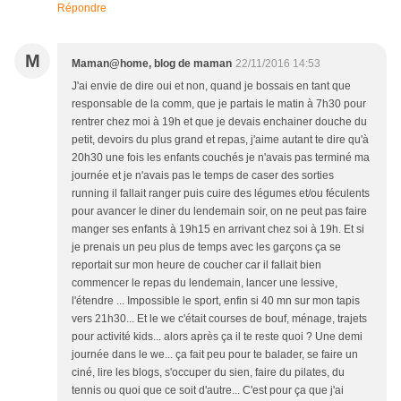
Répondre
M
Maman@home, blog de maman
22/11/2016 14:53
J'ai envie de dire oui et non, quand je bossais en tant que
responsable de la comm, que je partais le matin à 7h30 pour
rentrer chez moi à 19h et que je devais enchainer douche du
petit, devoirs du plus grand et repas, j'aime autant te dire qu'à
20h30 une fois les enfants couchés je n'avais pas terminé ma
journée et je n'avais pas le temps de caser des sorties
running il fallait ranger puis cuire des légumes et/ou féculents
pour avancer le diner du lendemain soir, on ne peut pas faire
manger ses enfants à 19h15 en arrivant chez soi à 19h. Et si
je prenais un peu plus de temps avec les garçons ça se
reportait sur mon heure de coucher car il fallait bien
commencer le repas du lendemain, lancer une lessive,
l'étendre ... Impossible le sport, enfin si 40 mn sur mon tapis
vers 21h30... Et le we c'était courses de bouf, ménage, trajets
pour activité kids... alors après ça il te reste quoi ? Une demi
journée dans le we... ça fait peu pour te balader, se faire un
ciné, lire les blogs, s'occuper du sien, faire du pilates, du
tennis ou quoi que ce soit d'autre... C'est pour ça que j'ai