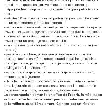
C'est ainsi que je me rends compte tous les jours combien ça a
modifié mon quotidien, j'arrive mieux à me concentrer, je
m'éparpille beaucoup moins... voici mes quelques petits trucs en
plus :
- méditer 10 minutes par jour (et parfois un peu plus désormais)
fait un bien énorme pour la concentration,
- ne pas ouvrir systématiquement plusieurs pages web lorsque je
travaille, ça évite les égarements via Facebook puis les réponses
aux mails incessants qui arrivent... je suis en train d'écrire ou de
travailler sur un projet, je reste sur celui-ci,
- j'ai supprimé toutes les notifications sur mon smartphone (sauf
les sms),
- j'évite la surenchère, je sais que je sais faire mais j'arrête
plusieurs tâches en même temps, quand je cuisine, je cuisine,
quand je mange, je mange... quand je cours, je cours... bref je
privilégie le "ici, maintenant",
- apprendre à respirer et penser à sa respiration au moins 5
minutes dans la journée,
- dans le même esprit, s'arrêter de faire une minute seulement
dans la journée et penser aux sensations que l'on est en train
d'éprouver, son corps, ses émotions, ses pensées...
La concentration demande un effort de l'esprit, la méditation
est ce que j'ai trouvé de mieux pour contrôler ses pensées
et l'améliorer considérablement. Ce n'est pas un résultat