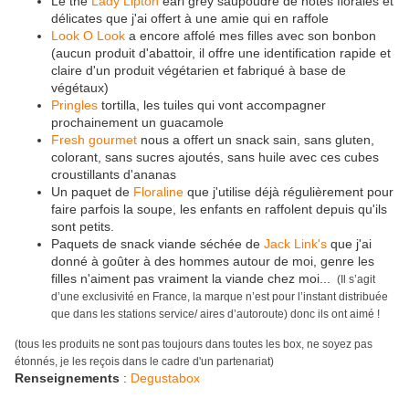
Le thé
Lady Lipton
earl grey saupoudré de notes florales et
délicates que j'ai offert à une amie qui en raffole
Look O Look
a encore affolé mes filles avec son bonbon
(aucun produit d'abattoir, il offre une identification rapide et
claire d'un produit végétarien et fabriqué à base de
végétaux)
Pringles
tortilla, les tuiles qui vont accompagner
prochainement un guacamole
Fresh gourmet
nous a offert un snack sain, sans gluten,
colorant, sans sucres ajoutés, sans huile avec ces cubes
croustillants d'ananas
Un paquet de
Floraline
que j'utilise déjà régulièrement pour
faire parfois la soupe, les enfants en raffolent depuis qu'ils
sont petits.
Paquets de snack viande séchée de
Jack Link's
que j'ai
donné à goûter à des hommes autour de moi, genre les
filles n'aiment pas vraiment la viande chez moi...
(Il s’agit
d’une exclusivité en France, la marque n’est pour l’instant distribuée
que dans les stations service/ aires d’autoroute) donc ils ont aimé !
(tous les produits ne sont pas toujours dans toutes les box, ne soyez pas
étonnés, je les reçois dans le cadre d'un partenariat)
Renseignements
:
Degustabox