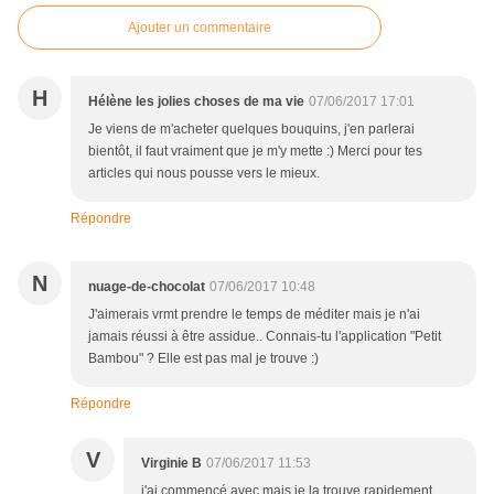
Ajouter un commentaire
H
Hélène les jolies choses de ma vie
07/06/2017 17:01
Je viens de m'acheter quelques bouquins, j'en parlerai
bientôt, il faut vraiment que je m'y mette :) Merci pour tes
articles qui nous pousse vers le mieux.
Répondre
N
nuage-de-chocolat
07/06/2017 10:48
J'aimerais vrmt prendre le temps de méditer mais je n'ai
jamais réussi à être assidue.. Connais-tu l'application "Petit
Bambou" ? Elle est pas mal je trouve :)
Répondre
V
Virginie B
07/06/2017 11:53
j'ai commencé avec mais je la trouve rapidement