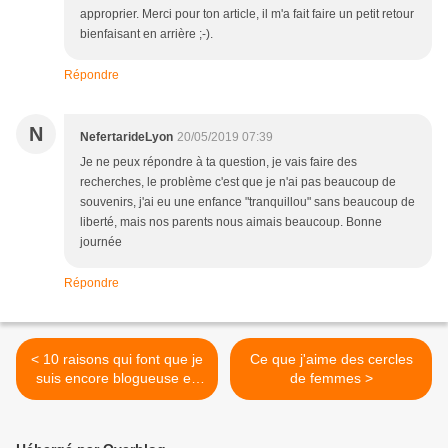
approprier. Merci pour ton article, il m'a fait faire un petit retour
bienfaisant en arrière ;-).
Répondre
N
NefertarideLyon
20/05/2019 07:39
Je ne peux répondre à ta question, je vais faire des
recherches, le problème c'est que je n'ai pas beaucoup de
souvenirs, j'ai eu une enfance "tranquillou" sans beaucoup de
liberté, mais nos parents nous aimais beaucoup. Bonne
journée
Répondre
< 10 raisons qui font que je
Ce que j'aime des cercles
suis encore blogueuse en
de femmes >
2019