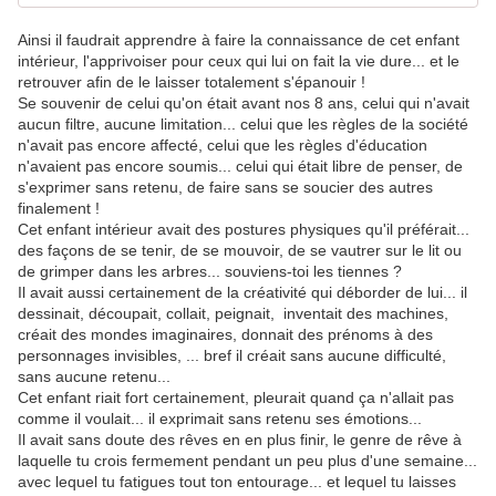
Ainsi il faudrait apprendre à faire la connaissance de cet enfant
intérieur, l'apprivoiser pour ceux qui lui on fait la vie dure... et le
retrouver afin de le laisser totalement s'épanouir !
Se souvenir de celui qu'on était avant nos 8 ans, celui qui n'avait
aucun filtre, aucune limitation... celui que les règles de la société
n'avait pas encore affecté, celui que les règles d'éducation
n'avaient pas encore soumis... celui qui était libre de penser, de
s'exprimer sans retenu, de faire sans se soucier des autres
finalement !
Cet enfant intérieur avait des postures physiques qu'il préférait...
des façons de se tenir, de se mouvoir, de se vautrer sur le lit ou
de grimper dans les arbres... souviens-toi les tiennes ?
Il avait aussi certainement de la créativité qui déborder de lui... il
dessinait, découpait, collait, peignait, inventait des machines,
créait des mondes imaginaires, donnait des prénoms à des
personnages invisibles, ... bref il créait sans aucune difficulté,
sans aucune retenu...
Cet enfant riait fort certainement, pleurait quand ça n'allait pas
comme il voulait... il exprimait sans retenu ses émotions...
Il avait sans doute des rêves en en plus finir, le genre de rêve à
laquelle tu crois fermement pendant un peu plus d'une semaine...
avec lequel tu fatigues tout ton entourage... et lequel tu laisses