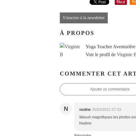
Re
S'inscrire à la newsletter
À PROPOS
Yoga Teacher Aventurière
Voir le profil de
Virginie 
COMMENTER CET ART
Ajouter un commentaire
N
nadine
26/03/2021 07:43
Waouh magnifiques les photos sont 
Nadine
Répondre