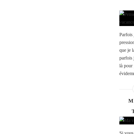
Parfois 
pression
que je 
parfois
là pour 
évidemm
M
Si vous