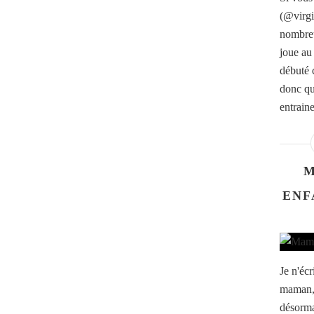
(@virgi
nombreu
joue au 
débuté 
donc qu
entrain
M
ENF
Je n'écr
maman, 
désorma