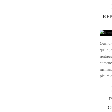
RE
Quand o
qu'un jo
rentrées
et mett
maman. 
pleuré q
P
C