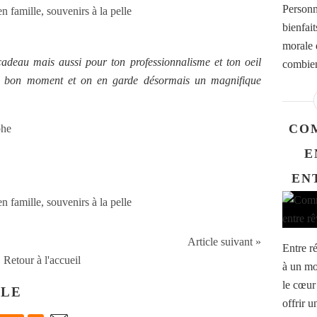
Personn
bienfait
morale 
deau mais aussi pour ton professionnalisme et ton oeil
combien 
un bon moment et on en garde désormais un magnifique
CO
phe
E
EN
Article suivant »
Entre ré
Retour à l'accueil
à un mo
le cœur 
CLE
offrir u