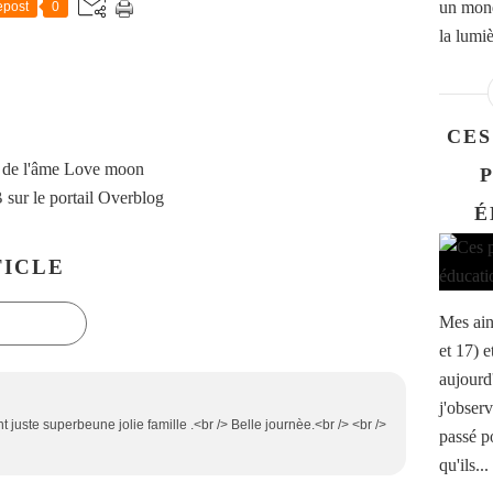
un mond
post
0
la lumiè
CES
 de l'âme Love moon
B
sur le portail Overblog
É
ICLE
Mes ain
et 17) e
aujourd'
j'observ
juste superbeune jolie famille .<br /> Belle journèe.<br /> <br />
passé po
qu'ils...