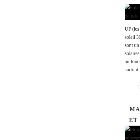
UP (les 
soleil 3
sont un
solaire
au fond 
surtout l
MA
ET