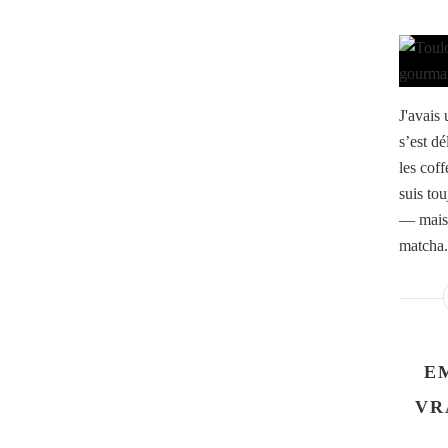
J'avais
s’est d
les coff
suis tou
— mais 
matcha.
E
VR