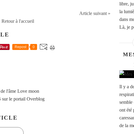
libre, j
la lumiè
Article suivant »
dans mo
Retour à l'accueil
Là, je p
CLE
Repost
0
ME
Il y a 
 de l'âme Love moon
respira
B
sur le portail Overblog
semble 
ont été 
ICLE
caressan
de la me