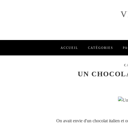
V
ACCUEIL
CATÉGORIES
PA
C
UN CHOCOLA
On avait envie d'un chocolat italien et o