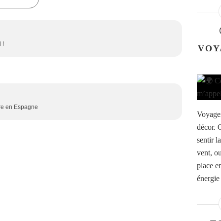
 !
VOY
ire en Espagne
Voyager
décor. 
sentir l
vent, o
place e
énergie