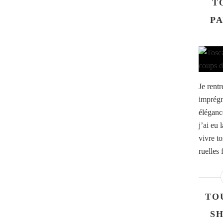
T
PA
Je rent
imprégn
élégance
j’ai eu
vivre t
ruelles 
TO
SH