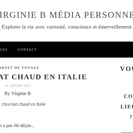
IRGINIE B MÉDIA PERSONN
Explorer la vie avec curiosité, conscience et émerveillement
GES
CONTACT
VO
ARNET DE VOYAGE
T CHAUD EN ITALIE
18 JANVIER 2022
By Virginie B
CO
LIE
?
n a pas été déçue...