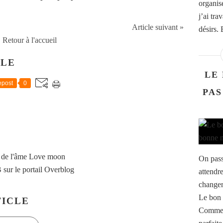
organis
j’ai tra
Article suivant »
désirs. 
Retour à l'accueil
CLE
LE
post
0
PAS
 de l'âme Love moon
On pass
B
sur le portail Overblog
attendr
changer
Le bon 
ICLE
Comme s