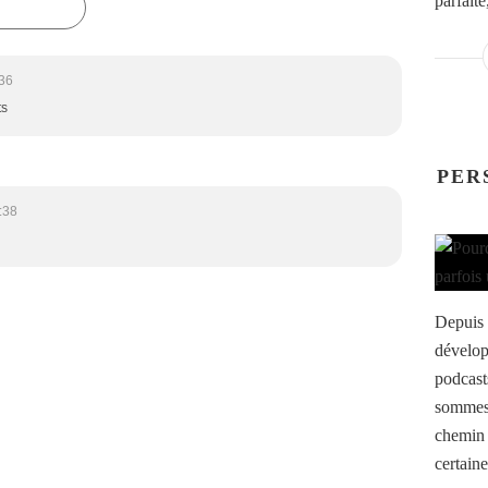
parfaite
36
ts
PER
:38
Depuis 
dévelop
podcast
sommes
chemin 
certaine