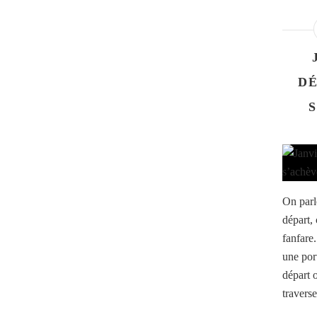
DÉ
On parl
départ,
fanfare.
une por
départ o
travers