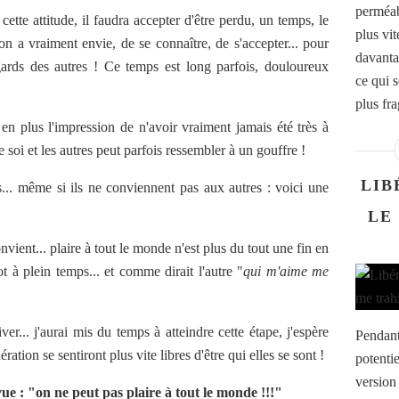
perméab
ette attitude, il faudra accepter d'être perdu, un temps, le
plus vi
on a vraiment envie, de se connaître, de s'accepter... pour
davanta
ards des autres ! Ce temps est long parfois, douloureux
ce qui 
plus fr
a en plus l'impression de n'avoir vraiment jamais été très à
re soi et les autres peut parfois ressembler à un gouffre !
LIB
s... même si ils ne conviennent pas aux autres : voici une
LE
vient... plaire à tout le monde n'est plus du tout une fin en
t à plein temps... et comme dirait l'autre "
qui m'aime me
ver... j'aurai mis du temps à atteindre cette étape, j'espère
Pendant
ération se sentiront plus vite libres d'être qui elles se sont !
potentie
version
ue : "on ne peut pas plaire à tout le monde !!!"