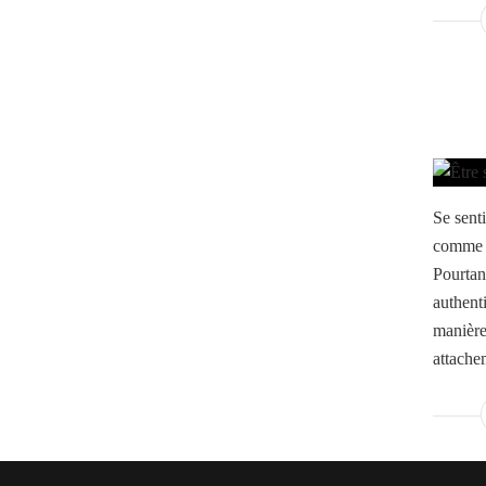
Se sent
comme u
Pourtan
authenti
manière
attache