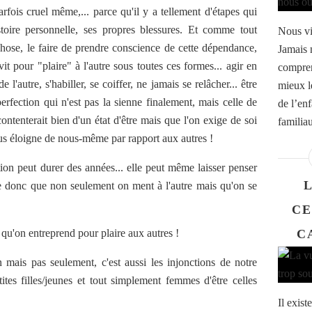
fois cruel même,... parce qu'il y a tellement d'étapes qui
stoire personnelle, ses propres blessures. Et comme tout
Nous vi
chose, le faire de prendre conscience de cette dépendance,
Jamais 
 pour "plaire" à l'autre sous toutes ces formes... agir en
compren
e l'autre, s'habiller, se coiffer, ne jamais se relâcher... être
mieux l
rfection qui n'est pas la sienne finalement, mais celle de
de l’en
ntenterait bien d'un état d'être mais que l'on exige de soi
familiau
ous éloigne de nous-même par rapport aux autres !
tion peut durer des années... elle peut même laisser penser
ire donc que non seulement on ment à l'autre mais qu'on se
CE
 qu'on entreprend pour plaire aux autres !
C
mais pas seulement, c'est aussi les injonctions de notre
ites filles/jeunes et tout simplement femmes d'être celles
Il exist