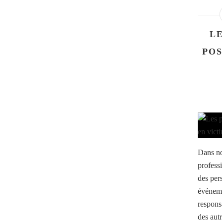
LE
POS
Dans no
professi
des per
événeme
responsa
des autr