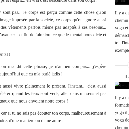
ps et l'esprit... en vrai c'est descendre dans son corps !
y sont pas... le corps est perçu comme cette chose qu'on
Il y a 
l'image imposée par la société, ce corps qu'on ignore aussi
chemin 
 des vêtements parfois même pas adaptés à ses besoins...
yoga et
'avancer... enfin de faire tout ce que le mental nous dicte et
démarch
toi, l'i
exemple
ental !
on m'a dit cette phrase, je n'ai rien compris... j'espère
ujourd'hui que ça m'a parlé jadis !
aussi vivre pleinement le présent, l'instant... c'est aussi
élérer quand les feux sont verts, aller dans un sens et pas
Il y a q
signaux que nous envoient notre corps !
formati
yoga il
.. car si tu ne sais pas écouter ton corps, malheureusement à
yoga de
ndre, d'une manière ou d'une autre !
chemin 