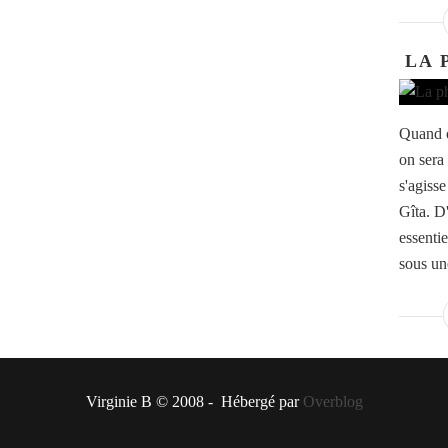
LA 
Quand o
on sera 
s'agiss
Gîta. D
essentie
sous une
Virginie B © 2008 - Hébergé par
Overblog