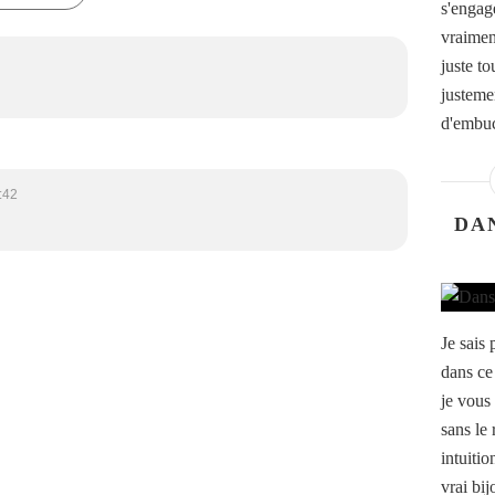
s'engage
vraimen
juste to
justeme
d'embuch
:42
DA
Je sais 
dans ce
je vous
sans le 
intuitio
vrai bij