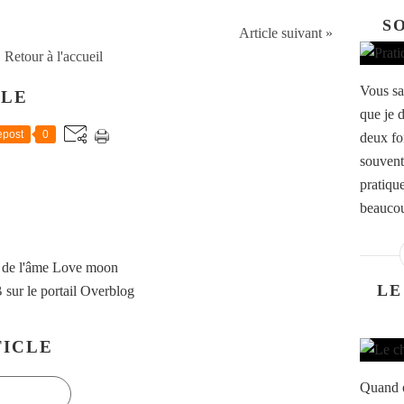
SO
Article suivant »
Retour à l'accueil
Vous sa
CLE
que je
post
0
deux fo
souvent
pratiqu
beaucou
 de l'âme Love moon
LE
B
sur le portail Overblog
ICLE
Quand o