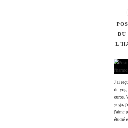
PO
DU
L'H
J'ai reç
du yoga"
euros. 
yoga, j'
j'aime 
étudié e