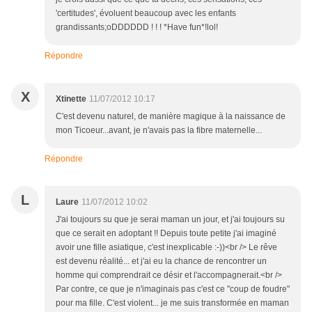
'certitudes', évoluent beaucoup avec les enfants
grandissants;oDDDDDD ! ! ! *Have fun*!lol!
Répondre
X
Xtinette
11/07/2012 10:17
C'est devenu naturel, de manière magique à la naissance de
mon Ticoeur...avant, je n'avais pas la fibre maternelle...
Répondre
L
Laure
11/07/2012 10:02
J'ai toujours su que je serai maman un jour, et j'ai toujours su
que ce serait en adoptant !! Depuis toute petite j'ai imaginé
avoir une fille asiatique, c'est inexplicable :-))<br /> Le rêve
est devenu réalité... et j'ai eu la chance de rencontrer un
homme qui comprendrait ce désir et l'accompagnerait.<br />
Par contre, ce que je n'imaginais pas c'est ce "coup de foudre"
pour ma fille. C'est violent... je me suis transformée en maman