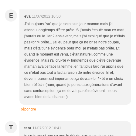
E
eva
11/07/2012 10:50
J'ai toujours "su" que je serais un jour maman mais j'ai
attendu longtemps d'être prête. Si j'avais écouté mon ex-mari,
j'aurais eu le 1er 2 ans avant, mais j'ai expliqué que je n'étais
pas<br /> prête... j'ai eu peur que ça ne brise notre couple,
mais c'était une évidence pour moi, je n'étais pas prête. Et
quand le moment est venu, c'était naturel, comme une
évidence. Mais j'ai cru<br /> longtemps que d'être devenue
maman avait effacé la femme, en fait plus tard j'ai appris que
ce n'était pas tout à fait la raison de notre divorce. Bref,
devenir parent est important et ça devrait<br /> être un choix
bien réfléchi (hum, quand je pense aux générations d'avant
sans contraception, ça ne devait pas être évident... nous
avons bien de la chance !)
Répondre
T
tara
11/07/2012 10:41
je crois aussi que ce que tu décris, ces sensations, ces