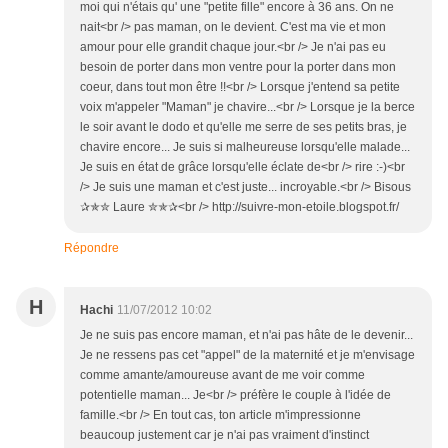
moi qui n'étais qu' une "petite fille" encore à 36 ans. On ne
nait<br /> pas maman, on le devient. C'est ma vie et mon
amour pour elle grandit chaque jour.<br /> Je n'ai pas eu
besoin de porter dans mon ventre pour la porter dans mon
coeur, dans tout mon être !!<br /> Lorsque j'entend sa petite
voix m'appeler "Maman" je chavire...<br /> Lorsque je la berce
le soir avant le dodo et qu'elle me serre de ses petits bras, je
chavire encore... Je suis si malheureuse lorsqu'elle malade...
Je suis en état de grâce lorsqu'elle éclate de<br /> rire :-)<br
/> Je suis une maman et c'est juste... incroyable.<br /> Bisous
✰✯✮ Laure ✮✯✰<br /> http://suivre-mon-etoile.blogspot.fr/
Répondre
H
Hachi
11/07/2012 10:02
Je ne suis pas encore maman, et n'ai pas hâte de le devenir...
Je ne ressens pas cet "appel" de la maternité et je m'envisage
comme amante/amoureuse avant de me voir comme
potentielle maman... Je<br /> préfère le couple à l'idée de
famille.<br /> En tout cas, ton article m'impressionne
beaucoup justement car je n'ai pas vraiment d'instinct