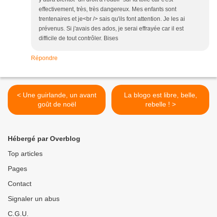
effectivement, très, très dangereux. Mes enfants sont
trentenaires et je<br /> sais qu'ils font attention. Je les ai
prévenus. Si j'avais des ados, je serai effrayée car il est
difficile de tout contrôler. Bises
Répondre
< Une guirlande, un avant
La blogo est libre, belle,
goût de noël
rebelle ! >
Hébergé par Overblog
Top articles
Pages
Contact
Signaler un abus
C.G.U.