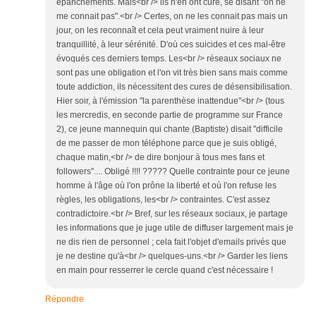
épanchements. Mais<br /> ils n'en ont cure, se disant "on ne
me connait pas".<br /> Certes, on ne les connait pas mais un
jour, on les reconnaît et cela peut vraiment nuire à leur
tranquillité, à leur sérénité. D'où ces suicides et ces mal-être
évoqués ces derniers temps. Les<br /> réseaux sociaux ne
sont pas une obligation et l'on vit très bien sans mais comme
toute addiction, ils nécessitent des cures de désensibilisation.
Hier soir, à l'émission "la parenthèse inattendue"<br /> (tous
les mercredis, en seconde partie de programme sur France
2), ce jeune mannequin qui chante (Baptiste) disait "difficile
de me passer de mon téléphone parce que je suis obligé,
chaque matin,<br /> de dire bonjour à tous mes fans et
followers".... Obligé !!!! ????? Quelle contrainte pour ce jeune
homme à l'âge où l'on prône la liberté et où l'on refuse les
règles, les obligations, les<br /> contraintes. C'est assez
contradictoire.<br /> Bref, sur les réseaux sociaux, je partage
les informations que je juge utile de diffuser largement mais je
ne dis rien de personnel ; cela fait l'objet d'emails privés que
je ne destine qu'à<br /> quelques-uns.<br /> Garder les liens
en main pour resserrer le cercle quand c'est nécessaire !
Répondre