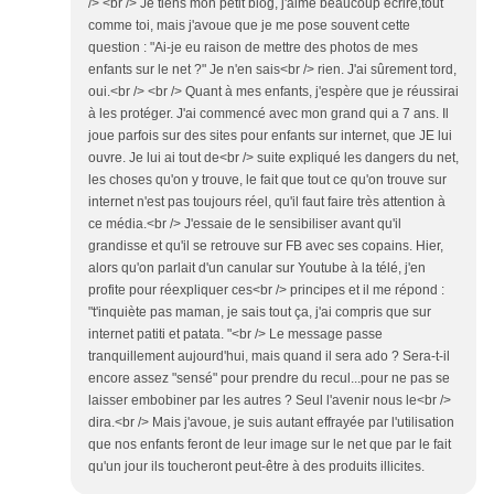
/> <br /> Je tiens mon petit blog, j'aime beaucoup écrire,tout
comme toi, mais j'avoue que je me pose souvent cette
question : "Ai-je eu raison de mettre des photos de mes
enfants sur le net ?" Je n'en sais<br /> rien. J'ai sûrement tord,
oui.<br /> <br /> Quant à mes enfants, j'espère que je réussirai
à les protéger. J'ai commencé avec mon grand qui a 7 ans. Il
joue parfois sur des sites pour enfants sur internet, que JE lui
ouvre. Je lui ai tout de<br /> suite expliqué les dangers du net,
les choses qu'on y trouve, le fait que tout ce qu'on trouve sur
internet n'est pas toujours réel, qu'il faut faire très attention à
ce média.<br /> J'essaie de le sensibiliser avant qu'il
grandisse et qu'il se retrouve sur FB avec ses copains. Hier,
alors qu'on parlait d'un canular sur Youtube à la télé, j'en
profite pour réexpliquer ces<br /> principes et il me répond :
"t'inquiète pas maman, je sais tout ça, j'ai compris que sur
internet patiti et patata. "<br /> Le message passe
tranquillement aujourd'hui, mais quand il sera ado ? Sera-t-il
encore assez "sensé" pour prendre du recul...pour ne pas se
laisser embobiner par les autres ? Seul l'avenir nous le<br />
dira.<br /> Mais j'avoue, je suis autant effrayée par l'utilisation
que nos enfants feront de leur image sur le net que par le fait
qu'un jour ils toucheront peut-être à des produits illicites.