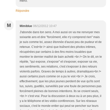
merci.
Répondre
M
Mimiblue
06/12/2012 10:47
J'abonde dans ton sens. A moi aussi on va me renvoyer mes
soixante ans et dire "forcément, elle n'y comprend rien" mais
je suis comme toi, assez étonnée d'aussi peu de pudeur et de
retenue. C'est<br /> ainsi que traînent des photos intimes,
récupérées par certains à des fins moins louables que
montrer le dernier maillot de bain acheté.<br /> On le dit, on le
répète, "qui expose, s'expose" et s'exposer, exposer sa vie,
ses sentiments, ses relations, c'est s'exposer à des retours
violents parfois. Graves de temps à autres, dramatiques<br />
aussi certains jours comme on a pu le voir.<br /> Je crois,
effectivement, que les plus jeunes perdent de vue qu'ils sont
lus, suivis, guettés, surveillés par une foule de personnes pas
forcément pleines de bonnes intentions. Ils se croient seuls,
<br /> c'est vrai. Pour la discussion à deux ou à un peu plus, il
y a le téléphone et les vidéo-conférences. Sur les réseaux
sociaux, c'est le monde entier qui peut se pencher sur leurs