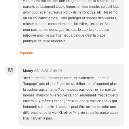
valeur. Les enfants ont une image terrible de la société : les
parents se plaignent tout le temps, on leur montre ce qu'il faut
avoir pour être heureux et<br /> ils ne l'ont pas, etc. Toi et moi
on en est conscientes, il faut protéger et donner des valeurs,
refuser certains comportements, interdire, s'excuser. Mais
pour pas mal de gens, ça n'est pas le cas<br /> : tout ce
retrouve amplifié sur Internet parce que c'est la place
publique de taille mondiale !
Répondre
M
Memy
06/12/2012 09:29
"très jeunes" ou "moins jeunes", ils m'atterrent... entre le
"langage" ado et leur façon de s'exhiber... on n'apprend plus
la pudeur aux enfants ? Je ne peux pas juger, je n'ai pas de
mômes, mais<br /> je trouve ça non seulement irrespectueux
envers eux-mêmes et dangereux quand tu vois ce / ceux qui
traîne(nt) sur la toile. Il faudrait peut-être arrêter de faire une
différence entre la vie IRL et<br /> la vie virtuelle, parce qu'au
final il n'y en a pas.