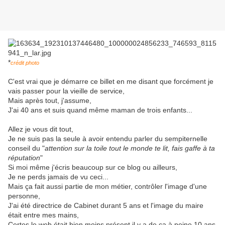
*
crédit photo
C'est vrai que je démarre ce billet en me disant que forcément je
vais passer pour la vieille de service,
Mais après tout, j'assume,
J'ai 40 ans et suis quand même maman de trois enfants...
Allez je vous dit tout,
Je ne suis pas la seule à avoir entendu parler du sempiternelle
conseil du "
attention sur la toile tout le monde te lit, fais gaffe à ta
réputation
"
Si moi même j'écris beaucoup sur ce blog ou ailleurs,
Je ne perds jamais de vu ceci...
Mais ça fait aussi partie de mon métier, contrôler l'image d'une
personne,
J'ai été directrice de Cabinet durant 5 ans et l'image du maire
était entre mes mains,
Certes le web était bien moins présent il y a de ça à peine 10 ans