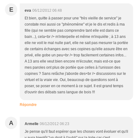
E
eva
06/12/2012 06:48
Et bien, quitte à passer pour une "très vieille de service" je
constate moi aussi ce "phénomène" et je le dis et redis à ma
fille (qui ne semble pas comprendre tant elle est dans ce
bain...), cela<br /> m'interpelle et même m'inquiète ; à 13 ans
elle ne voit le mal nulle part, elle ne sait pas mesurer la portée
de certains échanges avec ses copines qu'elle assure être en
privé, elle gobe un peu<br /> trop facilement certaines infos...
A 13 ans elle veut bien encore m'écouter, mais est-ce que
mes paroles ont plus de portée que celles à l'unisson des
copines ? Sans relâche j'aborde des<br /> discussions sur le
virtuel et la vraie vie. Oui, beaucoup de questions sont à
poser, se poser en ce moment à ce sujet. Il est grand temps
d'ouvrir des débats sans langue de bois !!!
Répondre
A
Armelle
06/12/2012 06:23
Je pense qu'il faut espérer que les choses vont évoluer et qu'il
y aura bientôt "un droit à l'oubli" sur la toile car c'est