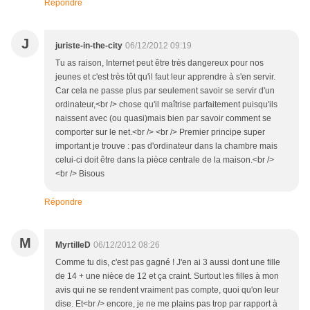
Répondre
J
juriste-in-the-city
06/12/2012 09:19
Tu as raison, Internet peut être très dangereux pour nos
jeunes et c'est très tôt qu'il faut leur apprendre à s'en servir.
Car cela ne passe plus par seulement savoir se servir d'un
ordinateur,<br /> chose qu'il maîtrise parfaitement puisqu'ils
naissent avec (ou quasi)mais bien par savoir comment se
comporter sur le net.<br /> <br /> Premier principe super
important je trouve : pas d'ordinateur dans la chambre mais
celui-ci doit être dans la pièce centrale de la maison.<br />
<br /> Bisous
Répondre
M
MyrtilleD
06/12/2012 08:26
Comme tu dis, c'est pas gagné ! J'en ai 3 aussi dont une fille
de 14 + une nièce de 12 et ça craint. Surtout les filles à mon
avis qui ne se rendent vraiment pas compte, quoi qu'on leur
dise. Et<br /> encore, je ne me plains pas trop par rapport à