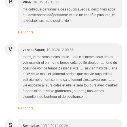
P
Ptisa
10/10/2012 15:13
ma collègue de travail a des soucis avec ça, deux filles ados
qui deviennent indépendante et elle ne contrôle plus tout, ça
la déstabilise, mais c'est la vie !
Répondre
V
vaness&quot;
10/10/2012 09:56
merci, je me sens moins seule ... oui c si merveilleux de les
voir grandir et en meme temps cette petite douleur au fond du
coeur de voir ce temps passer si vite .... j'ai 2 enfnats de 6 ans
et 15<br /> mois et j'aimerai parfois que ma vie aujourd'hui
soit eternellement comme ça tellement c'est savoureux .... la
vie est belle à leurs cotés et elle le sera toujours avec d'autres
étapes et nous<br /> garderons ( ou pas ) nos larmes
d'emotion, de bonheur et de souffrance ....
Répondre
S
SwettyLux
10/10/2012 09:29