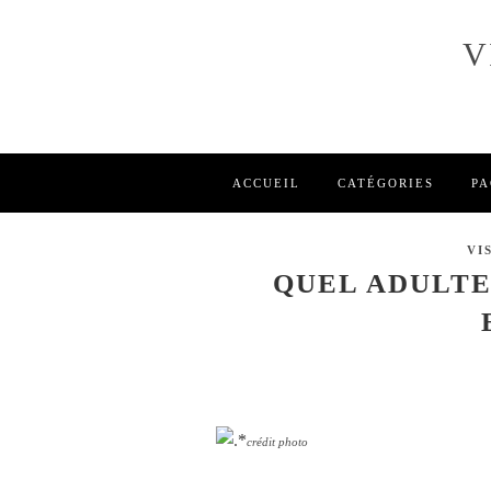
V
ACCUEIL
CATÉGORIES
PA
VI
QUEL ADULTE
*
crédit photo