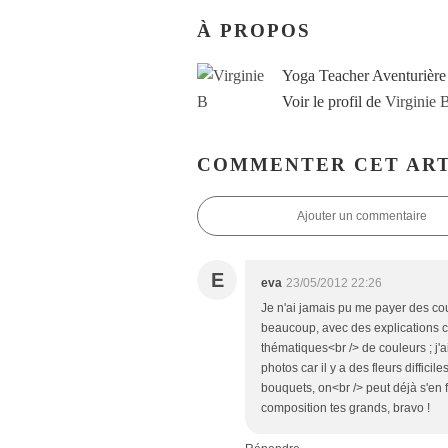
À PROPOS
Yoga Teacher Aventurière
Voir le profil de
Virginie 
COMMENTER CET ART
Ajouter un commentaire
E
eva
23/05/2012 22:26
Je n'ai jamais pu me payer des cour
beaucoup, avec des explications cl
thématiques<br /> de couleurs ; j'a
photos car il y a des fleurs difficil
bouquets, on<br /> peut déjà s'en fa
composition tes grands, bravo !