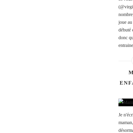
(@virgi
nombreu
joue au 
débuté 
donc qu
entrain
M
ENF
Je n'écr
maman, 
désorma