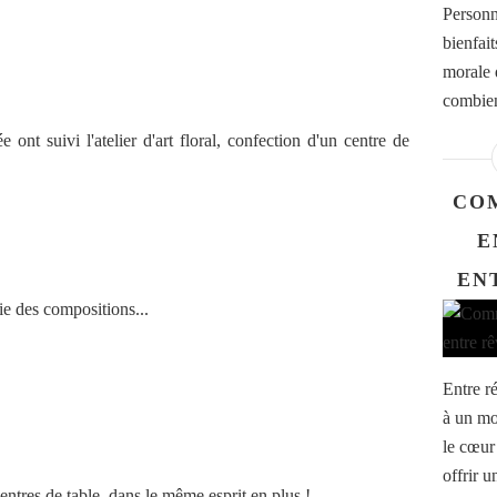
Personn
bienfait
morale 
combien 
 ont suivi l'atelier d'art floral, confection d'un centre de
CO
E
EN
lie des compositions...
Entre ré
à un mo
le cœur 
offrir u
centres de table, dans le même esprit en plus !