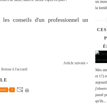
un mond
la lumiè
 les conseils d'un professionnel un
CES
É
Article suivant »
Retour à l'accueil
Mes ain
et 17) e
CLE
aujourd'
j'observ
post
0
passé po
qu'ils...