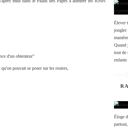
'après midi dans le Palais des Papes a admirer les
Roses
Élever 
jongler 
manière
Quand j
tout de
ence d'un obtenteur"
enfants 
 qu'on pouvait se poser sur les rosiers,
RA
Éloge de
partout,