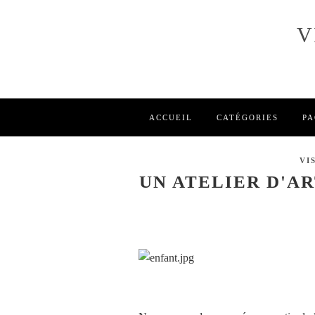
V
ACCUEIL
CATÉGORIES
PA
VI
UN ATELIER D'A