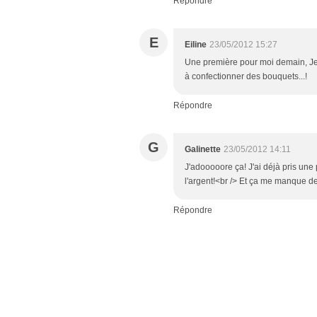
Répondre
E
Eiline
23/05/2012 15:27
Une première pour moi demain, Je p
à confectionner des bouquets...!
Répondre
G
Galinette
23/05/2012 14:11
J'adooooore ça! J'ai déjà pris une 
l'argent!<br /> Et ça me manque de 
Répondre