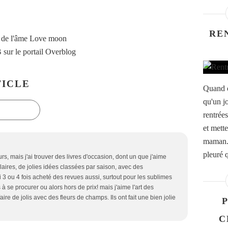
RE
 de l'âme Love moon
B
sur le portail Overblog
ICLE
Quand o
qu'un jo
rentrées
et mett
maman. 
pleuré q
s, mais j'ai trouver des livres d'occasion, dont un que j'aime
aires, de jolies idées classées par saison, avec des
i 3 ou 4 fois acheté des revues aussi, surtout pour les sublimes
es à se procurer ou alors hors de prix! mais j'aime l'art des
ire de jolis avec des fleurs de champs. Ils ont fait une bien jolie
P
C