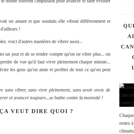
i te donne souvent l'impulsion pour avancer et faire évoluer
avait un amant et que soudain elle vibrait différemment et
QU
'ailleurs !
A
er, voici d'autres manières de vibrer aussi...
CAN
er un jour et de se rendre compte qu'on ne vibre plus... on
s perdre de vue qu'il faut vivre pleinement chaque minute...
récier les gens qu'on aime et profiter de tout ce qu'on peut
e sans vibrer, sans vivre pleinement, sans avoir envie de
 lever et avancer toujours...se battre contre la morosité !
ÇA VEUT DIRE QUOI ?
Chaque 
restez à
climatis