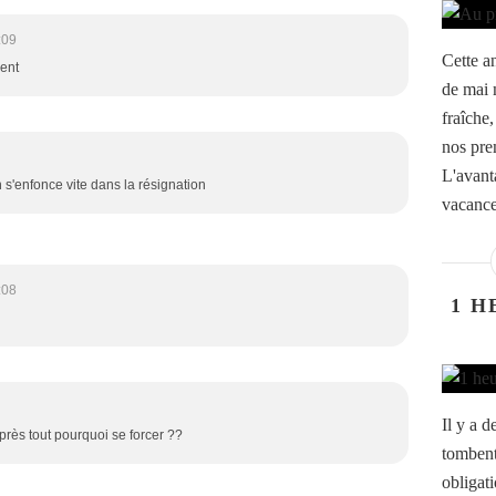
:09
Cette a
ment
de mai 
fraîche
nos prem
L'avant
 on s'enfonce vite dans la résignation
vacance
:08
1 H
Il y a d
rès tout pourquoi se forcer ??
tombent
obligat