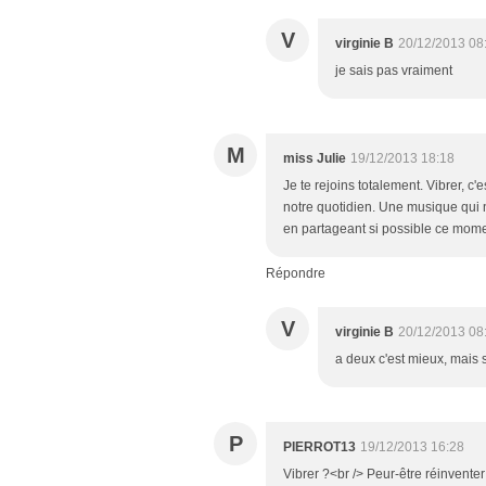
V
virginie B
20/12/2013 08
je sais pas vraiment
M
miss Julie
19/12/2013 18:18
Je te rejoins totalement. Vibrer, c'
notre quotidien. Une musique qui 
en partageant si possible ce moment
Répondre
V
virginie B
20/12/2013 08
a deux c'est mieux, mais s
P
PIERROT13
19/12/2013 16:28
Vibrer ?<br /> Peur-être réinvent