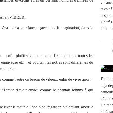
issances divorçait après un certains nombres d'années de
vacances
revoir 
l'espoir
 désirait VIBRER...
De très
est tour à tour lançait (avec moult imagination) dans le
famille s
... enfin plutôt vivre comme on l'entend plutôt toutes les
 ennuyeuse etc... et pourtant les nôtres sont différentes du
n ai trois...
J'ai l'
e comme l'autre ce besoin de vibrer... enfin de vivre quoi !
déjà dep
i "l'envie d'avoir envie" comme le chantait Johnny à qui
canicule
débute 
Un rend
 lever le matin du bon pied, regarder loin devant, avoir le
kiné, su