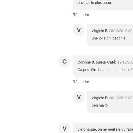
si c'était le plus beau.
Répondre
V
virginie B
20/12/2013 08
une jolie philosophie
C
Corinne (Couleur Café)
19/12/20
Cà peut être beaucoup de chose ! M
Répondre
V
virginie B
20/12/2013 08
ben ma foi !!!
V
vie change, on ne peut rien y fair