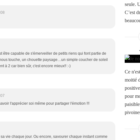
seule. 
C’est d
:08
beaucou
est être capable de s'émerveiller de petits riens qui font partie de
nous touche, un chouette paysage....un simple coucher de soleil
 à 2 car bien sûr, c'est encore mieux!! :-)
Ce n'est
moitié 
positive
:07
pour moi
avoir l'apprécier soi même pour partager l'émotion !!!
paisibl
pivoine
er sa vie chaque jour. Ou encore, savourer chaque instant comme