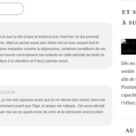
ET 
À S
 ce que tu dis et que je traduirai par chercher ce qui pourrait
fime. Mais je pense aussi que vibrer est un luxe auquel tout le
nes maladies comme la dépression, certaines conditions de vie,
oi nourrir correctement ses enfants en cette période de Noël ne
ce á la vibration et il faut y penser aussi.
Dès les
semble s
afin de 
Pourtan
013 22:24
capacit
 je me suis aperçue aussi que je ne vibrais plus assez dans ma
l’effort
leinement avant que l'âge, le temps me rattrape. J'ai aussi décidé
nuer ma vie en ayant envie de vivre et de découvrir encore plein
AU