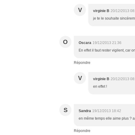
V
virginie B
20/12/2013 08
je te le souhaite sincére
O
Oscara
19/12/2013 21:36
En effet il faut rester vigilent, car
Répondre
V
virginie B
20/12/2013 08
en effet !
S
Sandra
19/12/2013 18:42
en même temps elle aime plus ? ap
Répondre