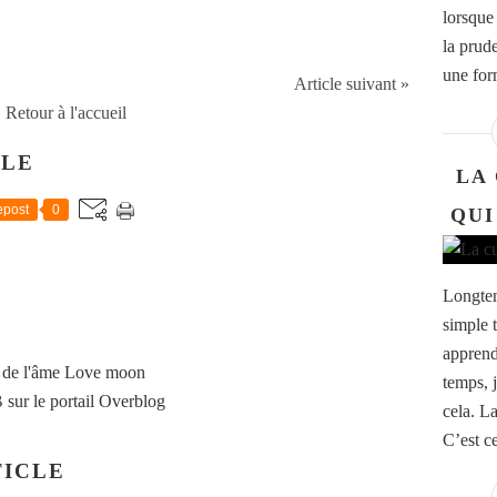
lorsque
la prud
une for
Article suivant »
Retour à l'accueil
CLE
LA
post
0
QUI
Longtemp
simple 
apprend
 de l'âme Love moon
temps, 
B
sur le portail Overblog
cela. La
C’est c
ICLE