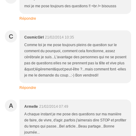
moi je me pose toujours des questions !! <br /> bisousss
Répondre
C
CosmicGirl
21/02/2014 10:35
Comme toi je me pose toujours pleins de question sur le
comment du pourquoi, comment cela fonctionne, assez
cérébrale je suis...L'avantage des personnes qui ne se posent
pas de questions:elles ne se prennent pas la tête et vive plus
&quot;légèrement&quot;peut-être ?...mais comment font -elles
je me le demande du coup...:-) Bon vendredi!
Répondre
A
Armelle
21/02/2014 07:49
A chaque instant je me pose des questions sur ma manière
de faire, de vivre, d'agir..parfois j'aimerais dire STOP et profiter
du temps qui passe...Bel article...Beau partage...Bonne
journée...