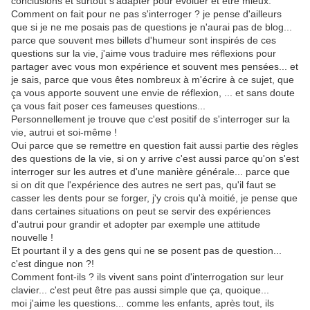
conclusions et surtout s'adapter pour évoluer et être mieux.
Comment on fait pour ne pas s'interroger ? je pense d'ailleurs
que si je ne me posais pas de questions je n'aurai pas de blog...
parce que souvent mes billets d'humeur sont inspirés de ces
questions sur la vie, j'aime vous traduire mes réflexions pour
partager avec vous mon expérience et souvent mes pensées... et
je sais, parce que vous êtes nombreux à m'écrire à ce sujet, que
ça vous apporte souvent une envie de réflexion, ... et sans doute
ça vous fait poser ces fameuses questions...
Personnellement je trouve que c'est positif de s'interroger sur la
vie, autrui et soi-même !
Oui parce que se remettre en question fait aussi partie des règles
des questions de la vie, si on y arrive c'est aussi parce qu'on s'est
interroger sur les autres et d'une manière générale... parce que
si on dit que l'expérience des autres ne sert pas, qu'il faut se
casser les dents pour se forger, j'y crois qu'à moitié, je pense que
dans certaines situations on peut se servir des expériences
d'autrui pour grandir et adopter par exemple une attitude
nouvelle !
Et pourtant il y a des gens qui ne se posent pas de question...
c'est dingue non ?!
Comment font-ils ? ils vivent sans point d'interrogation sur leur
clavier... c'est peut être pas aussi simple que ça, quoique...
moi j'aime les questions... comme les enfants, après tout, ils