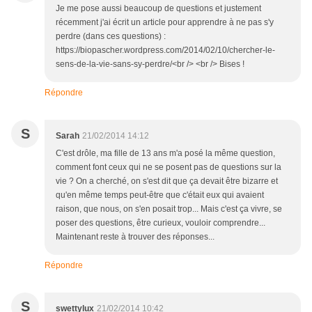
Je me pose aussi beaucoup de questions et justement
récemment j'ai écrit un article pour apprendre à ne pas s'y
perdre (dans ces questions) :
https://biopascher.wordpress.com/2014/02/10/chercher-le-
sens-de-la-vie-sans-sy-perdre/<br /> <br /> Bises !
Répondre
S
Sarah
21/02/2014 14:12
C'est drôle, ma fille de 13 ans m'a posé la même question,
comment font ceux qui ne se posent pas de questions sur la
vie ? On a cherché, on s'est dit que ça devait être bizarre et
qu'en même temps peut-être que c'était eux qui avaient
raison, que nous, on s'en posait trop... Mais c'est ça vivre, se
poser des questions, être curieux, vouloir comprendre...
Maintenant reste à trouver des réponses...
Répondre
S
swettylux
21/02/2014 10:42